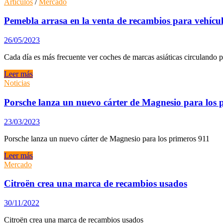
todo
Artículos
/
Mercado
lo
que
Pemebla arrasa en la venta de recambios para vehículo
necesita
tu
26/05/2023
taller
de
Cada día es más frecuente ver coches de marcas asiáticas circulando p
chapa
y
Pemebla
Leer más
pintura.
arrasa
Noticias
en
la
Porsche lanza un nuevo cárter de Magnesio para los 
venta
de
23/03/2023
recambios
para
Porsche lanza un nuevo cárter de Magnesio para los primeros 911
vehículos
asiáticos
Porsche
Leer más
lanza
Mercado
un
nuevo
Citroën crea una marca de recambios usados
cárter
de
30/11/2022
Magnesio
para
Citroën crea una marca de recambios usados