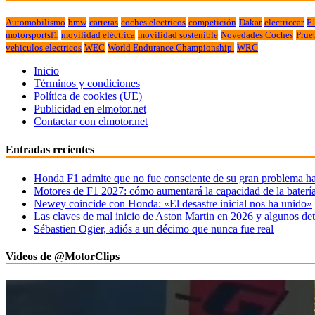
Automobilismo
bmw
carreras
coches electricos
competición
Dakar
electriccar
F
motorsportsf1
movilidad eléctrica
movilidad sostenible
Novedades Coches
Prue
vehiculos electricos
WEC
World Endurance Championship.
WRC
Inicio
Términos y condiciones
Política de cookies (UE)
Publicidad en elmotor.net
Contactar con elmotor.net
Entradas recientes
Honda F1 admite que no fue consciente de su gran problema ha
Motores de F1 2027: cómo aumentará la capacidad de la baterí
Newey coincide con Honda: «El desastre inicial nos ha unido»
Las claves de mal inicio de Aston Martin en 2026 y algunos det
Sébastien Ogier, adiós a un décimo que nunca fue real
Videos de @MotorClips