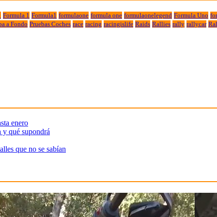
1
Formula 1
Formula1
formulaone
formula one
formulaonelegend
Formula Uno
fo
ba a Fondo
Pruebas Coches
race
racing
racingislife
Raids
Rallies
rally
rallycar
Ral
sta enero
a y qué supondrá
alles que no se sabían