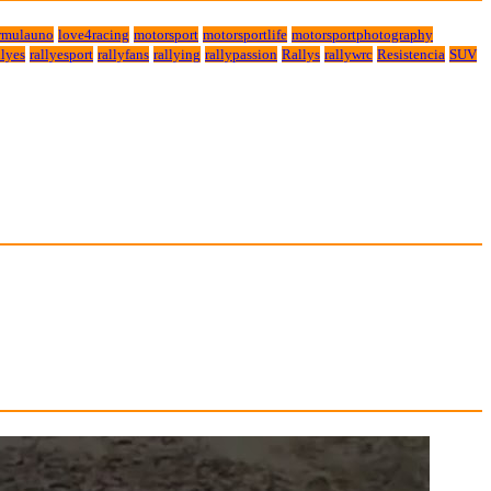
rmulauno
love4racing
motorsport
motorsportlife
motorsportphotography
lyes
rallyesport
rallyfans
rallying
rallypassion
Rallys
rallywrc
Resistencia
SUV