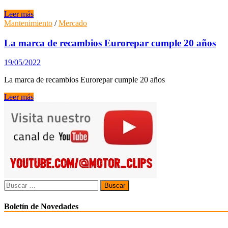
los
primeros
Citroën
Leer más
911
crea
Mantenimiento
/
Mercado
una
marca
La marca de recambios Eurorepar cumple 20 años
de
recambios
19/05/2022
usados
La marca de recambios Eurorepar cumple 20 años
La
Leer más
marca
de
recambios
Eurorepar
cumple
20
años
Buscar:
Boletín de Novedades