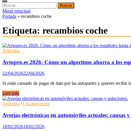
Buscar:
Menú principal
Portada
»
recambios coche
Etiqueta:
recambios coche
Artículos
Avtopro.es 2026: Cómo un algoritmo ahorra a los espa
22/04/2026
22/04/2026
Si estás cansado de pagar de más por las autopartes y quieres recibir la
Avtopro.es
Leer más
2026:
Cómo
Artículos
/
Uncategorized
un
algoritmo
Averías electrónicas en automóviles actuales: causas y 
ahorra
a
18/02/2026
18/02/2026
los