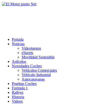
Saltar
al
El Motor punto Net
contenido
Información sobre novedades y pruebas de Automóviles
Portada
Noticias
Videojuegos
eSports
Movilidad Sostenible
Artículos
Novedades Coches
Vehículos Comerciales
Vehículo Industrial
Autocaravanas
Pruebas Coches
Formula 1
Rallyes
Historia
Videos