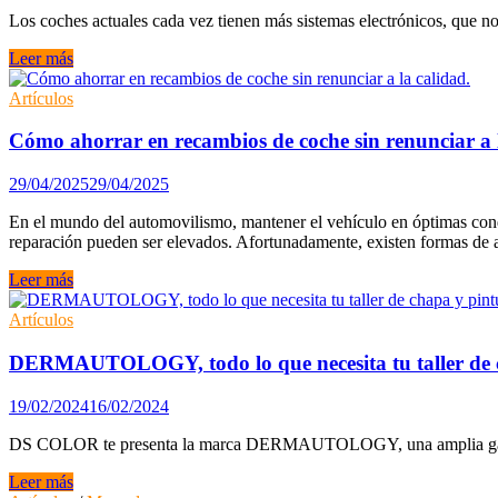
españoles
Los coches actuales cada vez tienen más sistemas electrónicos, que n
hasta
4.000
Averías
Leer más
euros
electrónicas
al
en
Artículos
año
automóviles
en
actuales:
Cómo ahorrar en recambios de coche sin renunciar a l
autopartes
causas
y
y
29/04/2025
29/04/2025
envío.
soluciones.
En el mundo del automovilismo, mantener el vehículo en óptimas cond
reparación pueden ser elevados. Afortunadamente, existen formas de aho
Cómo
Leer más
ahorrar
en
Artículos
recambios
de
DERMAUTOLOGY, todo lo que necesita tu taller de 
coche
sin
19/02/2024
16/02/2024
renunciar
a
DS COLOR te presenta la marca DERMAUTOLOGY, una amplia gama de
la
calidad.
DERMAUTOLOGY,
Leer más