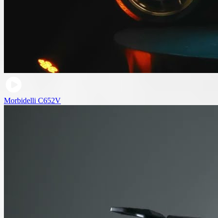
Morbidelli C652V