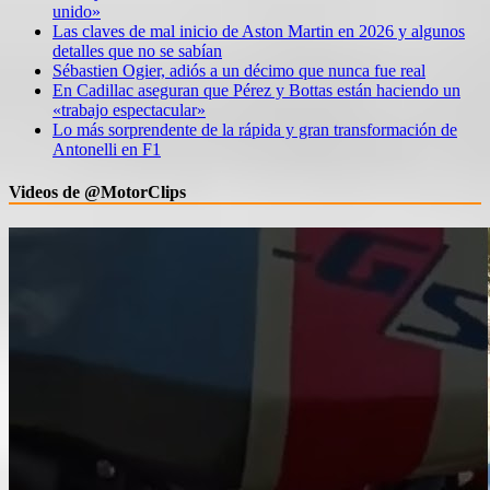
unido»
Las claves de mal inicio de Aston Martin en 2026 y algunos
detalles que no se sabían
Sébastien Ogier, adiós a un décimo que nunca fue real
En Cadillac aseguran que Pérez y Bottas están haciendo un
«trabajo espectacular»
Lo más sorprendente de la rápida y gran transformación de
Antonelli en F1
Videos de @MotorClips