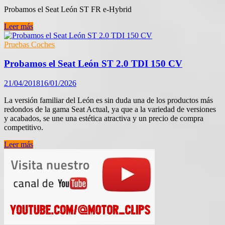
Probamos el Seat León ST FR e-Hybrid
Probamos
Leer más
el
Seat
Pruebas Coches
León
ST
Probamos el Seat León ST 2.0 TDI 150 CV
FR
e-
21/04/2018
16/01/2026
Hybrid
La versión familiar del León es sin duda una de los productos más
redondos de la gama Seat Actual, ya que a la variedad de versiones
y acabados, se une una estética atractiva y un precio de compra
competitivo.
Probamos
Leer más
el
Seat
León
ST
2.0
TDI
150
CV