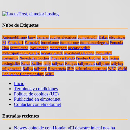
Nube de Etiquetas
Automobilismo
bmw
carreras
coches electricos
competición
Dakar
electriccar
F1
Formula 1
Formula1
formulaone
formula one
formulaonelegend
Formula
Uno
formulauno
love4racing
motorsport
motorsportlife
motorsportphotography
motorsportsf1
movilidad eléctrica
movilidad
sostenible
Novedades Coches
Prueba a Fondo
Pruebas Coches
race
racing
racingislife
Raids
Rallies
rally
rallycar
Rallyes
rallyesport
rallyfans
rallying
rallypassion
Rallys
rallywrc
Resistencia
SUV
vehiculos electricos
WEC
World
Endurance Championship.
WRC
Inicio
Términos y condiciones
Política de cookies (UE)
Publicidad en elmotor.net
Contactar con elmotor.net
Entradas recientes
Newey coincide con Honda: «El desastre inicial nos ha