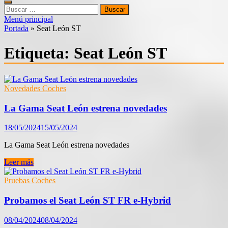
Buscar:
Menú principal
Portada
»
Seat León ST
Etiqueta:
Seat León ST
Novedades Coches
La Gama Seat León estrena novedades
18/05/2024
15/05/2024
La Gama Seat León estrena novedades
La
Leer más
Gama
Seat
Pruebas Coches
León
estrena
Probamos el Seat León ST FR e-Hybrid
novedades
08/04/2024
08/04/2024