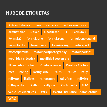
NUBE DE ETIQUETAS
Automobilismo
bmw
carreras
coches electricos
competición
Dakar
electriccar
F1
Formula 1
Formula1
formulaone
formula one
formulaonelegend
Formula Uno
formulauno
love4racing
motorsport
motorsportlife
motorsportphotography
motorsportsf1
movilidad eléctrica
movilidad sostenible
Novedades Coches
Prueba a Fondo
Pruebas Coches
race
racing
racingislife
Raids
Rallies
rally
rallycar
Rallyes
rallyesport
rallyfans
rallying
rallypassion
Rallys
rallywrc
Resistencia
SUV
vehiculos electricos
WEC
World Endurance Championship.
WRC