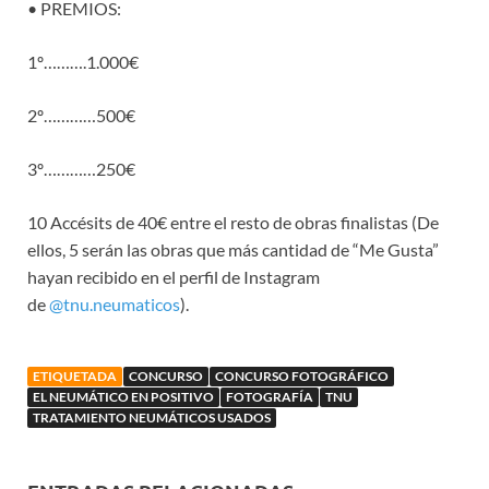
• PREMIOS:
1º……….1.000€
2º…………500€
3º…………250€
10 Accésits de 40€ entre el resto de obras finalistas (De
ellos, 5 serán las obras que más cantidad de “Me Gusta”
hayan recibido en el perfil de Instagram
de
@tnu.neumaticos
).
ETIQUETADA
CONCURSO
CONCURSO FOTOGRÁFICO
EL NEUMÁTICO EN POSITIVO
FOTOGRAFÍA
TNU
TRATAMIENTO NEUMÁTICOS USADOS