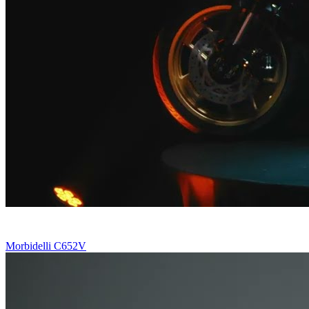
Morbidelli C652V