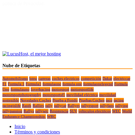
politica de Privacidad.
Nube de Etiquetas
Automobilismo
bmw
carreras
coches electricos
competición
Dakar
electriccar
F1
Formula 1
Formula1
formulaone
formula one
formulaonelegend
Formula
Uno
formulauno
love4racing
motorsport
motorsportlife
motorsportphotography
motorsportsf1
movilidad eléctrica
movilidad
sostenible
Novedades Coches
Prueba a Fondo
Pruebas Coches
race
racing
racingislife
Raids
Rallies
rally
rallycar
Rallyes
rallyesport
rallyfans
rallying
rallypassion
Rallys
rallywrc
Resistencia
SUV
vehiculos electricos
WEC
World
Endurance Championship.
WRC
Inicio
Términos y condiciones