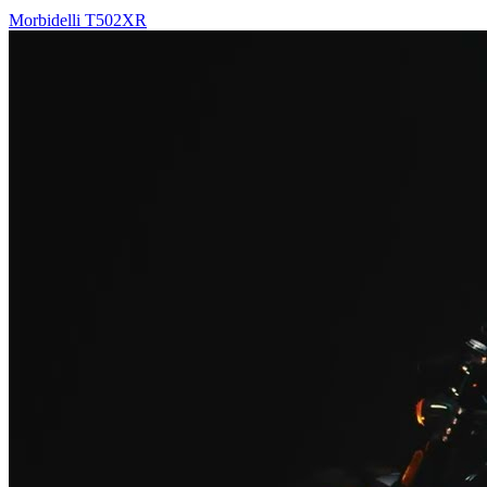
Morbidelli T502XR