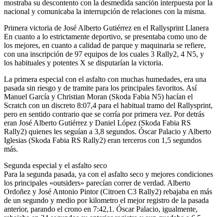
mostraba su descontento con la desmedida sanción interpuesta por la
nacional y comunicaba la interrupción de relaciones con la misma.
Primera victoria de José Alberto Gutiérrez en el Rallysprint Llanera
En cuanto a lo estrictamente deportivo, se presentaba como uno de
los mejores, en cuanto a calidad de parque y maquinaria se refiere,
con una inscripción de 97 equipos de los cuales 3 Rally2, 4 N5, y
los habituales y potentes X se disputarían la victoria.
La primera especial con el asfalto con muchas humedades, era una
pasada sin riesgo y de tramite para los principales favoritos. Así
Manuel García y Christian Moran (Skoda Fabia N5) hacían el
Scratch con un discreto 8:07,4 para el habitual tramo del Rallysprint,
pero en sentido contrario que se corría por primera vez. Por detrás
eran José Alberto Gutiérrez y Daniel López (Skoda Fabia RS
Rally2) quienes les seguían a 3,8 segundos. Óscar Palacio y Alberto
Iglesias (Skoda Fabia RS Rally2) eran terceros con 1,5 segundos
más.
Segunda especial y el asfalto seco
Para la segunda pasada, ya con el asfalto seco y mejores condiciones
los principales «outsiders» parecían correr de verdad. Alberto
Ordoñez y José Antonio Pintor (Citroen C3 Rally2) rebajaba en más
de un segundo y medio por kilometro el mejor registro de la pasada
anterior, parando el crono en 7:42,1. Óscar Palacio, igualmente,