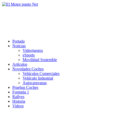
Saltar
al
El Motor punto Net
contenido
Información sobre novedades y pruebas de Automóviles
Portada
Noticias
Videojuegos
eSports
Movilidad Sostenible
Artículos
Novedades Coches
Vehículos Comerciales
Vehículo Industrial
Autocaravanas
Pruebas Coches
Formula 1
Rallyes
Historia
Videos