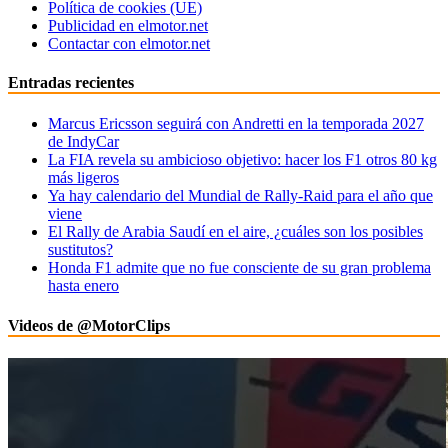
Política de cookies (UE)
Publicidad en elmotor.net
Contactar con elmotor.net
Entradas recientes
Marcus Ericsson seguirá con Andretti en la temporada 2027
de IndyCar
La FIA revela su ambicioso objetivo: hacer los F1 otros 80 kg
más ligeros
Ya hay calendario del Mundial de Rally-Raid para el año que
viene
El Rally de Arabia Saudí en el aire, ¿cuáles son los posibles
sustitutos?
Honda F1 admite que no fue consciente de su gran problema
hasta enero
Videos de @MotorClips