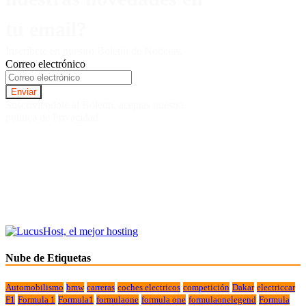
tu email?
Inscríbete en nuestro Boletín de Noticias.
Correo electrónico
Suscriviendote al Boletin, aceptas nuestra
politica de Privacidad.
Nube de Etiquetas
Automobilismo
bmw
carreras
coches electricos
competición
Dakar
electriccar
F1
Formula 1
Formula1
formulaone
formula one
formulaonelegend
Formula