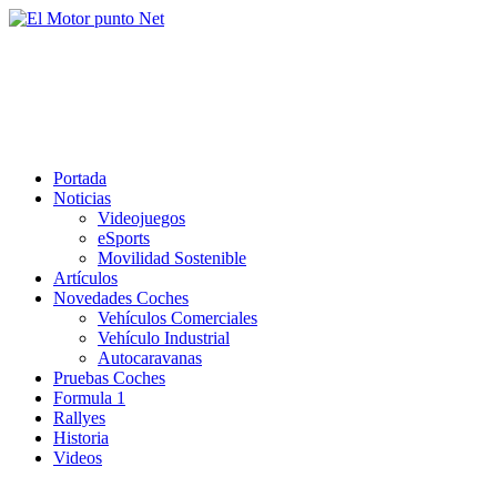
Saltar
al
El Motor punto Net
contenido
Información sobre novedades y pruebas de Automóviles
Portada
Noticias
Videojuegos
eSports
Movilidad Sostenible
Artículos
Novedades Coches
Vehículos Comerciales
Vehículo Industrial
Autocaravanas
Pruebas Coches
Formula 1
Rallyes
Historia
Videos