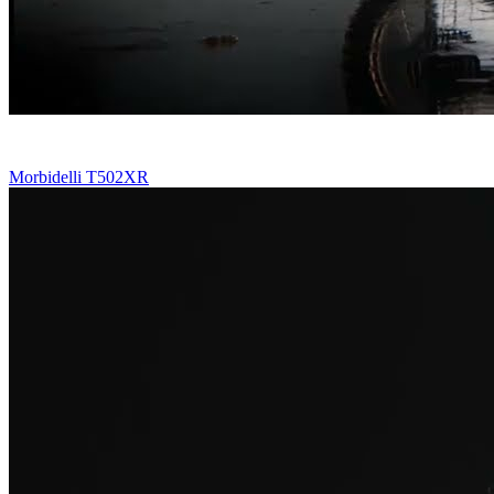
Morbidelli T502XR