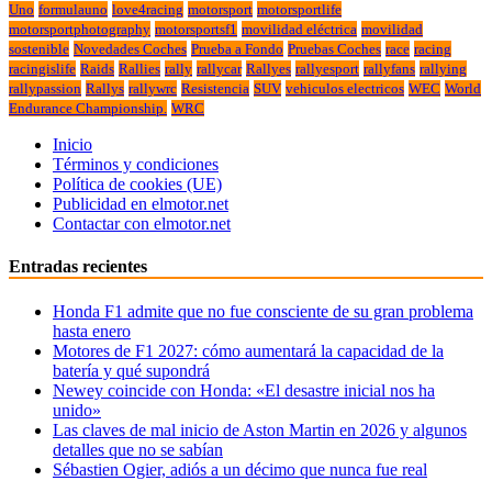
Uno
formulauno
love4racing
motorsport
motorsportlife
motorsportphotography
motorsportsf1
movilidad eléctrica
movilidad
sostenible
Novedades Coches
Prueba a Fondo
Pruebas Coches
race
racing
racingislife
Raids
Rallies
rally
rallycar
Rallyes
rallyesport
rallyfans
rallying
rallypassion
Rallys
rallywrc
Resistencia
SUV
vehiculos electricos
WEC
World
Endurance Championship.
WRC
Inicio
Términos y condiciones
Política de cookies (UE)
Publicidad en elmotor.net
Contactar con elmotor.net
Entradas recientes
Honda F1 admite que no fue consciente de su gran problema
hasta enero
Motores de F1 2027: cómo aumentará la capacidad de la
batería y qué supondrá
Newey coincide con Honda: «El desastre inicial nos ha
unido»
Las claves de mal inicio de Aston Martin en 2026 y algunos
detalles que no se sabían
Sébastien Ogier, adiós a un décimo que nunca fue real