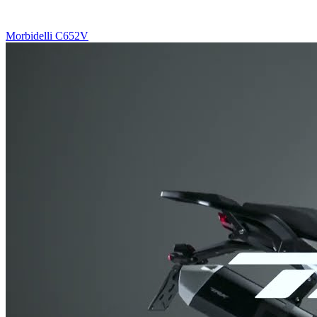
Morbidelli C652V