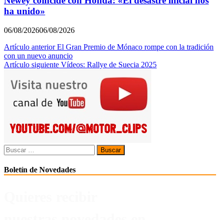
Newey coincide con Honda: «El desastre inicial nos
ha unido»
06/08/2026
06/08/2026
Navegación
Artículo anterior
El Gran Premio de Mónaco rompe con la tradición
con un nuevo anuncio
de
Artículo siguiente
Vídeos: Rallye de Suecia 2025
entradas
Buscar:
Boletín de Novedades
Quieres recibir
nuestras novedades en