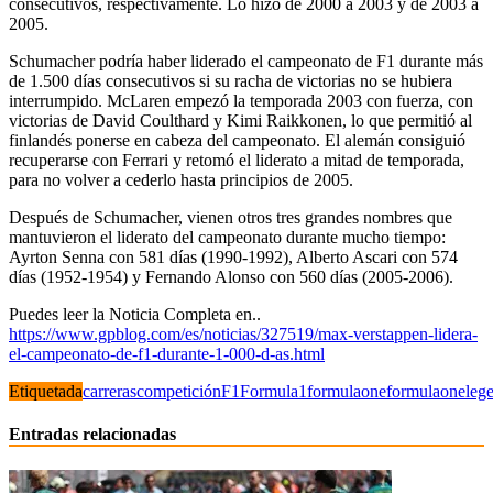
consecutivos, respectivamente. Lo hizo de 2000 a 2003 y de 2003 a
2005.
Schumacher podría haber liderado el campeonato de F1 durante más
de 1.500 días consecutivos si su racha de victorias no se hubiera
interrumpido. McLaren empezó la temporada 2003 con fuerza, con
victorias de David Coulthard y Kimi Raikkonen, lo que permitió al
finlandés ponerse en cabeza del campeonato. El alemán consiguió
recuperarse con Ferrari y retomó el liderato a mitad de temporada,
para no volver a cederlo hasta principios de 2005.
Después de Schumacher, vienen otros tres grandes nombres que
mantuvieron el liderato del campeonato durante mucho tiempo:
Ayrton Senna con 581 días (1990-1992), Alberto Ascari con 574
días (1952-1954) y Fernando Alonso con 560 días (2005-2006).
Puedes leer la Noticia Completa en..
https://www.gpblog.com/es/noticias/327519/max-verstappen-lidera-
el-campeonato-de-f1-durante-1-000-d-as.html
Etiquetada
carreras
competición
F1
Formula1
formulaone
formulaoneleg
Entradas relacionadas