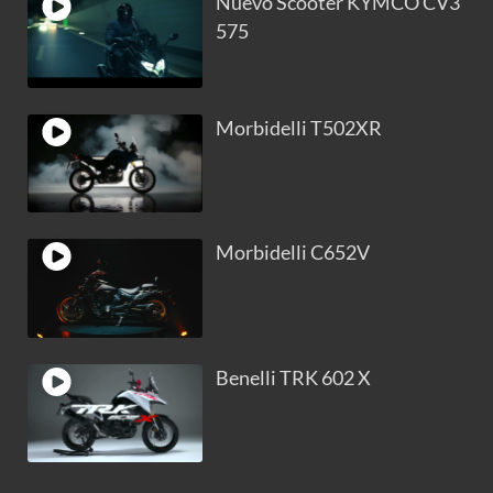
Nuevo Scooter KYMCO CV3
575
Morbidelli T502XR
Morbidelli C652V
Benelli TRK 602 X