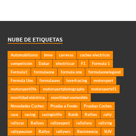
NUBE DE ETIQUETAS
Automobilismo
bmw
carreras
coches electricos
competición
Dakar
electriccar
F1
Formula 1
Formula1
formulaone
formula one
formulaonelegend
Formula Uno
formulauno
love4racing
motorsport
motorsportlife
motorsportphotography
motorsportsf1
movilidad eléctrica
movilidad sostenible
Novedades Coches
Prueba a Fondo
Pruebas Coches
race
racing
racingislife
Raids
Rallies
rally
rallycar
Rallyes
rallyesport
rallyfans
rallying
rallypassion
Rallys
rallywrc
Resistencia
SUV