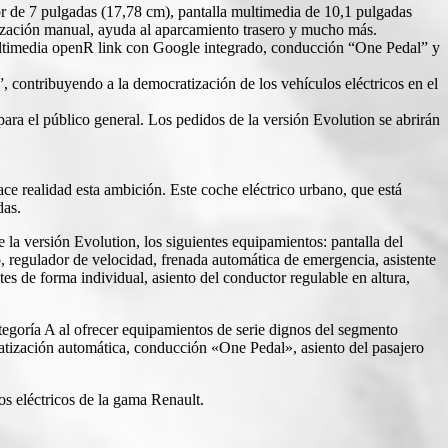
tor de 7 pulgadas (17,78 cm), pantalla multimedia de 10,1 pulgadas
tización manual, ayuda al aparcamiento trasero y mucho más.
 multimedia openR link con Google integrado, conducción “One Pedal” y
 contribuyendo a la democratización de los vehículos eléctricos en el
ra el público general. Los pedidos de la versión Evolution se abrirán
e realidad esta ambición. Este coche eléctrico urbano, que está
das.
e la versión Evolution, los siguientes equipamientos: pantalla del
 regulador de velocidad, frenada automática de emergencia, asistente
tes de forma individual, asiento del conductor regulable en altura,
ategoría A al ofrecer equipamientos de serie dignos del segmento
atización automática, conducción «One Pedal», asiento del pasajero
s eléctricos de la gama Renault.