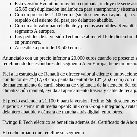
Esta versión Evolution, muy bien equipada, incluye de serie asi
(25,65 cm) duplicación inalámbrica para smartphone y sistema m
Con un precio de 21.100 euros (sin descuentos ni ayudas), la v
respaldo del asiento del pasajero delantero abatible.
Con un alto valor para el cliente y precios asequibles: Renaul
segmento A europeo.
Los pedidos de la versión Techno se abren el 16 de diciembre d
en primavera.
Accesible a partir de 19.500 euros
Anunciado con un precio inferior a 20.000 euros cuando se presentó 
redefiniendo los estándares del segmento A en Europa, tiene un precio 
Fiel a la estrategia de Renault de ofrecer valor al cliente e innovacio
conductor de 7″ (17,78 cm), pantalla central de 10″ (25,65 cm) con d
de mantenimiento de carril, sistema de vigilancia de la atención del co
climatización manual, ayuda al aparcamiento trasera y cable de recar
El precio asciende a 21.100 € para la versión Techno (sin descuentos y
superior: sistema multimedia openR link con Google integrado, avata
delantero abatible y cámara de marcha atrás digital, entre otros.
Twingo E-Tech eléctrico se beneficia además del Certificado de Ahorr
El coche urbano que redefine su segmento