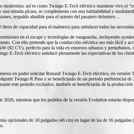
o moderniza: así es como Twingo E-Tech eléctrico mantiene vivo el “es
y una mirada pícara, se complementa con una habitabilidad y modularida
rsiones, respaldo abatible para el asiento del pasajero delantero…
litros de capacidad para el maletero) para satisfacer todas las necesida
emisiones en el escape y tecnologías de vanguardia, incluyendo ayudas 
ento. Con ello pretende que la conducción eléctrica sea más fácil y ac
 (82 CV), perfecto para la vida en entornos urbanos y periurbanos, d
ingo E-Tech eléctrico satisface plenamente las expectativas de los clie
rimeros en poder solicitar Renault Twingo E-Tech eléctrico, en versión
dquirir Twingo R Pass y se beneficiarán de un periodo preferencial de 
rante este periodo exclusivo, también se beneficiarán de la producción pr
de 2026, mientras que los pedidos de la versión Evolution estarán dispo
ntas opcionales de 18 pulgadas (46 cm) en lugar de las de 16 pulgadas (
o.