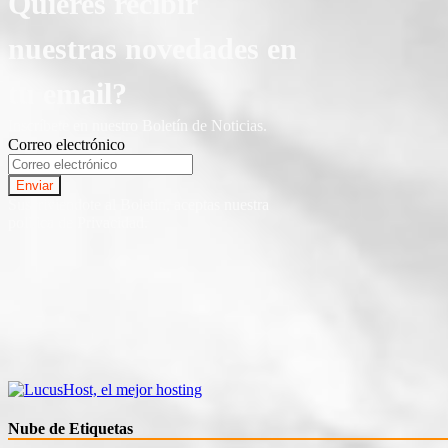
Quieres recibir
nuestras novedades en
tu email?
Inscríbete en nuestro Boletín de Noticias.
Correo electrónico
Suscriviendote al Boletin, aceptas nuestra
politica de Privacidad.
Nube de Etiquetas