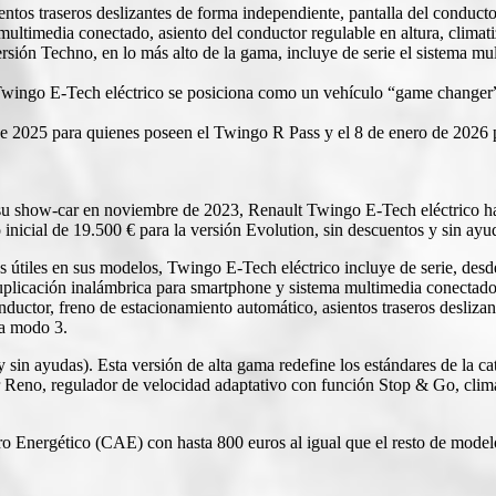
entos traseros deslizantes de forma independiente, pantalla del conduc
ultimedia conectado, asiento del conductor regulable en altura, clima
ersión Techno, en lo más alto de la gama, incluye de serie el sistema
t Twingo E-Tech eléctrico se posiciona como un vehículo “game changer”,
e 2025 para quienes poseen el Twingo R Pass y el 8 de enero de 2026 pa
su show-car en noviembre de 2023, Renault Twingo E-Tech eléctrico hac
inicial de 19.500 € para la versión Evolution, sin descuentos y sin ayu
nes útiles en sus modelos, Twingo E-Tech eléctrico incluye de serie, desd
uplicación inalámbrica para smartphone y sistema multimedia conectado,
nductor, freno de estacionamiento automático, asientos traseros deslizan
ga modo 3.
 sin ayudas). Esta versión de alta gama redefine los estándares de la c
r Reno, regulador de velocidad adaptativo con función Stop & Go, clim
o Energético (CAE) con hasta 800 euros al igual que el resto de modelo