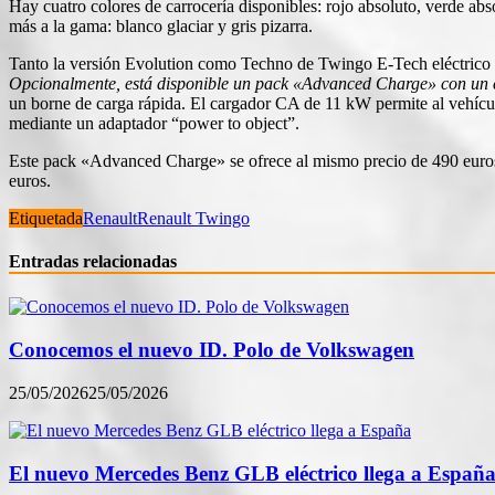
Hay cuatro colores de carrocería disponibles: rojo absoluto, verde ab
más a la gama: blanco glaciar y gris pizarra.
Tanto la versión Evolution como Techno de Twingo E-Tech eléctrico i
Opcionalmente, está disponible un pack «Advanced Charge» con un c
un borne de carga rápida. El cargador CA de 11 kW permite al vehícul
mediante un adaptador “power to object”.
Este pack «Advanced Charge» se ofrece al mismo precio de 490 euros 
euros.
Etiquetada
Renault
Renault Twingo
Entradas relacionadas
Conocemos el nuevo ID. Polo de Volkswagen
25/05/2026
25/05/2026
El nuevo Mercedes Benz GLB eléctrico llega a Españ