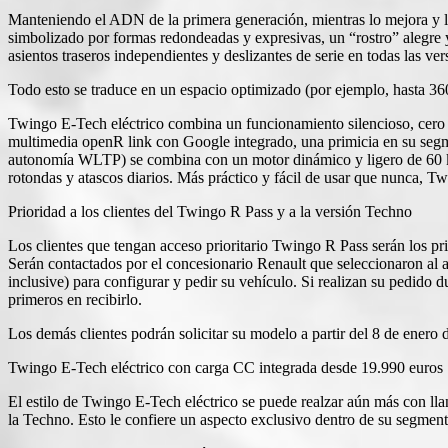
Manteniendo el ADN de la primera generación, mientras lo mejora y l
simbolizado por formas redondeadas y expresivas, un “rostro” alegre 
asientos traseros independientes y deslizantes de serie en todas las ve
Todo esto se traduce en un espacio optimizado (por ejemplo, hasta 360 
Twingo E-Tech eléctrico combina un funcionamiento silencioso, cero 
multimedia openR link con Google integrado, una primicia en su segm
autonomía WLTP) se combina con un motor dinámico y ligero de 60 kW
rotondas y atascos diarios. Más práctico y fácil de usar que nunca, Tw
Prioridad a los clientes del Twingo R Pass y a la versión Techno
Los clientes que tengan acceso prioritario Twingo R Pass serán los p
Serán contactados por el concesionario Renault que seleccionaron al a
inclusive) para configurar y pedir su vehículo. Si realizan su pedido du
primeros en recibirlo.
Los demás clientes podrán solicitar su modelo a partir del 8 de enero 
Twingo E-Tech eléctrico con carga CC integrada desde 19.990 euros
El estilo de Twingo E-Tech eléctrico se puede realzar aún más con lla
la Techno. Esto le confiere un aspecto exclusivo dentro de su segment