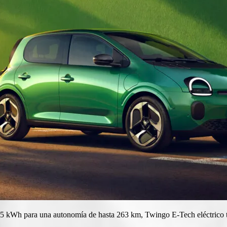
kWh para una autonomía de hasta 263 km, Twingo E-Tech eléctrico tien