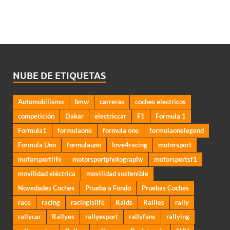
NUBE DE ETIQUETAS
Automobilismo
bmw
carreras
coches electricos
competición
Dakar
electriccar
F1
Formula 1
Formula1
formulaone
formula one
formulaonelegend
Formula Uno
formulauno
love4racing
motorsport
motorsportlife
motorsportphotography
motorsportsf1
movilidad eléctrica
movilidad sostenible
Novedades Coches
Prueba a Fondo
Pruebas Coches
race
racing
racingislife
Raids
Rallies
rally
rallycar
Rallyes
rallyesport
rallyfans
rallying