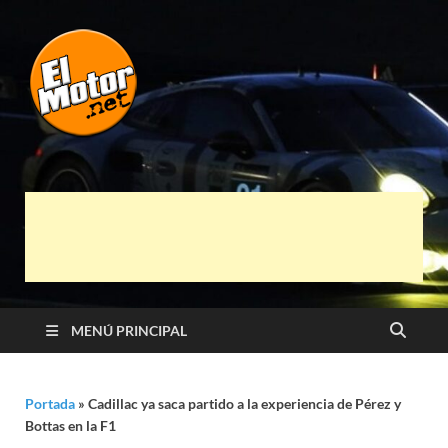
El Motor punto
Información sobre novedades y pruebas de
Automóviles
Net
MENÚ PRINCIPAL
Portada
»
Cadillac ya saca partido a la experiencia de Pérez y
Bottas en la F1