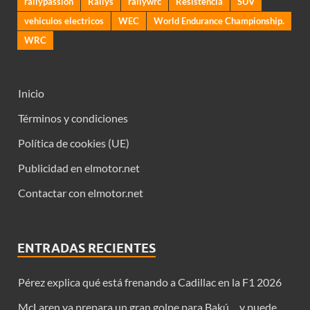
rallypassion
Rallys
rallywrc
Resistencia
SUV
vehiculos electricos
WEC
World Endurance Championship.
WRC
Inicio
Términos y condiciones
Política de cookies (UE)
Publicidad en elmotor.net
Contactar con elmotor.net
ENTRADAS RECIENTES
Pérez explica qué está frenando a Cadillac en la F1 2026
McLaren ya prepara un gran golpe para Bakú… y puede