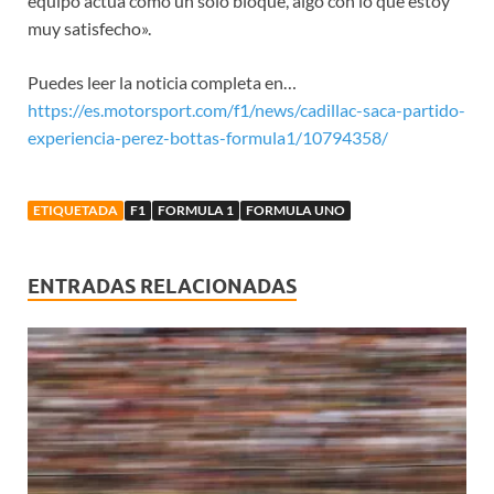
equipo actúa como un solo bloque, algo con lo que estoy
muy satisfecho».
Puedes leer la noticia completa en…
https://es.motorsport.com/f1/news/cadillac-saca-partido-
experiencia-perez-bottas-formula1/10794358/
ETIQUETADA
F1
FORMULA 1
FORMULA UNO
ENTRADAS RELACIONADAS