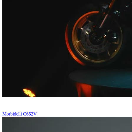
Morbidelli C652V