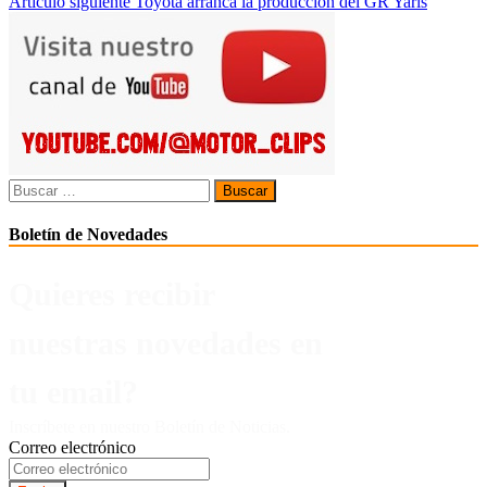
Artículo siguiente
Toyota arranca la producción del GR Yaris
de
entradas
Buscar:
Boletín de Novedades
Quieres recibir
nuestras novedades en
tu email?
Inscríbete en nuestro Boletín de Noticias.
Correo electrónico