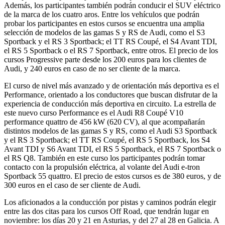
Además, los participantes también podrán conducir el SUV eléctrico
de la marca de los cuatro aros. Entre los vehículos que podrán
probar los participantes en estos cursos se encuentra una amplia
selección de modelos de las gamas S y RS de Audi, como el S3
Sportback y el RS 3 Sportback; el TT RS Coupé, el S4 Avant TDI,
el RS 5 Sportback o el RS 7 Sportback, entre otros. El precio de los
cursos Progressive parte desde los 200 euros para los clientes de
Audi, y 240 euros en caso de no ser cliente de la marca.
El curso de nivel más avanzado y de orientación más deportiva es el
Performance, orientado a los conductores que buscan disfrutar de la
experiencia de conducción más deportiva en circuito. La estrella de
este nuevo curso Performance es el Audi R8 Coupé V10
performance quattro de 456 kW (620 CV), al que acompañarán
distintos modelos de las gamas S y RS, como el Audi S3 Sportback
y el RS 3 Sportback; el TT RS Coupé, el RS 5 Sportback, los S4
Avant TDI y S6 Avant TDI, el RS 5 Sportback, el RS 7 Sportback o
el RS Q8. También en este curso los participantes podrán tomar
contacto con la propulsión eléctrica, al volante del Audi e-tron
Sportback 55 quattro. El precio de estos cursos es de 380 euros, y de
300 euros en el caso de ser cliente de Audi.
Los aficionados a la conducción por pistas y caminos podrán elegir
entre las dos citas para los cursos Off Road, que tendrán lugar en
noviembre: los días 20 y 21 en Asturias, y del 27 al 28 en Galicia. A