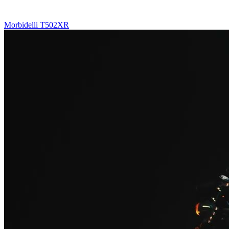
Morbidelli T502XR