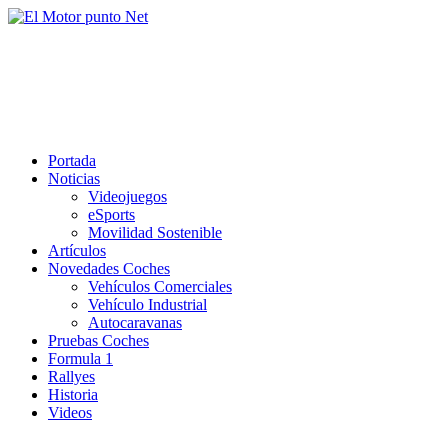
Saltar
al
El Motor punto Net
contenido
Información sobre novedades y pruebas de Automóviles
Portada
Noticias
Videojuegos
eSports
Movilidad Sostenible
Artículos
Novedades Coches
Vehículos Comerciales
Vehículo Industrial
Autocaravanas
Pruebas Coches
Formula 1
Rallyes
Historia
Videos