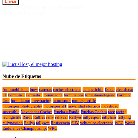
Suscriviendote al Boletin, aceptas nuestra
politica de Privacidad.
Nube de Etiquetas
Automobilismo
bmw
carreras
coches electricos
competición
Dakar
electriccar
F1
Formula 1
Formula1
formulaone
formula one
formulaonelegend
Formula
Uno
formulauno
love4racing
motorsport
motorsportlife
motorsportphotography
motorsportsf1
movilidad eléctrica
movilidad
sostenible
Novedades Coches
Prueba a Fondo
Pruebas Coches
race
racing
racingislife
Raids
Rallies
rally
rallycar
Rallyes
rallyesport
rallyfans
rallying
rallypassion
Rallys
rallywrc
Resistencia
SUV
vehiculos electricos
WEC
World
Endurance Championship.
WRC