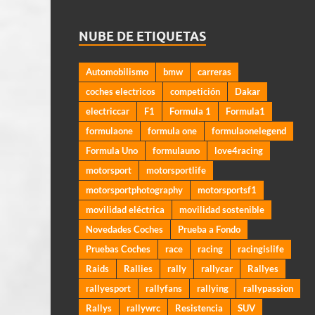
NUBE DE ETIQUETAS
Automobilismo
bmw
carreras
coches electricos
competición
Dakar
electriccar
F1
Formula 1
Formula1
formulaone
formula one
formulaonelegend
Formula Uno
formulauno
love4racing
motorsport
motorsportlife
motorsportphotography
motorsportsf1
movilidad eléctrica
movilidad sostenible
Novedades Coches
Prueba a Fondo
Pruebas Coches
race
racing
racingislife
Raids
Rallies
rally
rallycar
Rallyes
rallyesport
rallyfans
rallying
rallypassion
Rallys
rallywrc
Resistencia
SUV