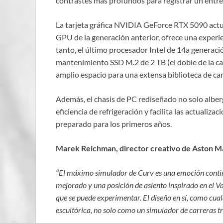
contrastes más profundos para registrar un entre
La tarjeta gráfica NVIDIA GeForce RTX 5090 actua
GPU de la generación anterior, ofrece una experie
tanto, el último procesador Intel de 14a generac
mantenimiento SSD M.2 de 2 TB (el doble de la ca
amplio espacio para una extensa biblioteca de car
Además, el chasis de PC rediseñado no solo alber
eficiencia de refrigeración y facilita las actuali
preparado para los primeros años.
Marek Reichman, director creativo de Aston Ma
“
El máximo simulador de Curv es una emoción cont
mejorado y una posición de asiento inspirado en el Va
que se puede experimentar. El diseño en sí, como cua
escultórica, no solo como un simulador de carreras tr