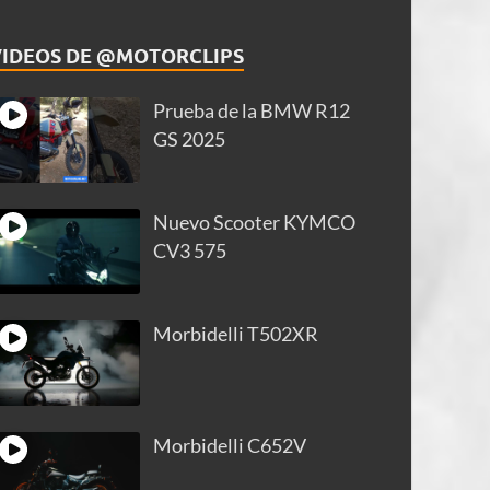
VIDEOS DE @MOTORCLIPS
Prueba de la BMW R12
GS 2025
Nuevo Scooter KYMCO
CV3 575
Morbidelli T502XR
Morbidelli C652V