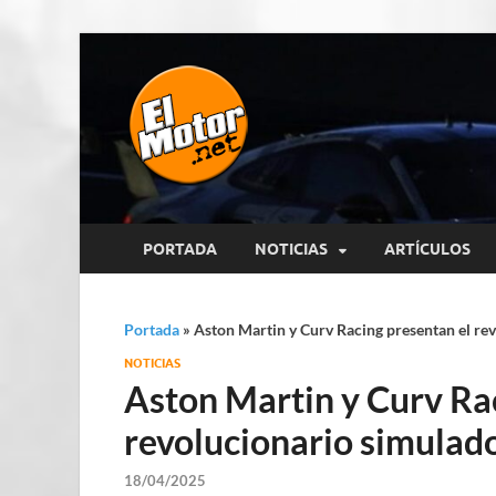
El Motor p
Información sobre novedades y 
PORTADA
NOTICIAS
ARTÍCULOS
Portada
»
Aston Martin y Curv Racing presentan el r
NOTICIAS
Aston Martin y Curv Ra
revolucionario simula
18/04/2025