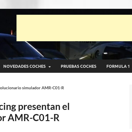
unto Net
pruebas de Automóviles
NOVEDADES COCHES
PRUEBAS COCHES
FORMULA 1
evolucionario simulador AMR-C01-R
cing presentan el
dor AMR-C01-R