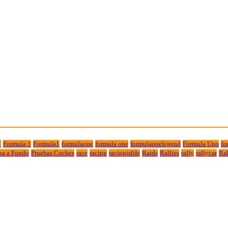
1
Formula 1
Formula1
formulaone
formula one
formulaonelegend
Formula Uno
fo
ba a Fondo
Pruebas Coches
race
racing
racingislife
Raids
Rallies
rally
rallycar
Ral