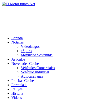
Saltar
al
El Motor punto Net
contenido
Información sobre novedades y pruebas de Automóviles
Portada
Noticias
Videojuegos
eSports
Movilidad Sostenible
Artículos
Novedades Coches
Vehículos Comerciales
Vehículo Industrial
Autocaravanas
Pruebas Coches
Formula 1
Rallyes
Historia
Videos