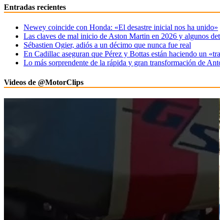
Entradas recientes
Newey coincide con Honda: «El desastre inicial nos ha unido»
Las claves de mal inicio de Aston Martin en 2026 y algunos det
Sébastien Ogier, adiós a un décimo que nunca fue real
En Cadillac aseguran que Pérez y Bottas están haciendo un «tr
Lo más sorprendente de la rápida y gran transformación de Ant
Videos de @MotorClips