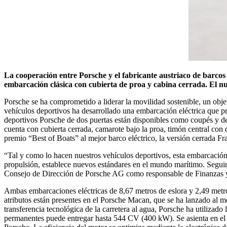
La cooperación entre Porsche y el fabricante austriaco de barc
embarcación clásica con cubierta de proa y cabina cerrada. El n
Porsche se ha comprometido a liderar la movilidad sostenible, un objet
vehículos deportivos ha desarrollado una embarcación eléctrica que pr
deportivos Porsche de dos puertas están disponibles como coupés y de
cuenta con cubierta cerrada, camarote bajo la proa, timón central con
premio “Best of Boats” al mejor barco eléctrico, la versión cerrada F
“Tal y como lo hacen nuestros vehículos deportivos, esta embarcación
propulsión, establece nuevos estándares en el mundo marítimo. Segu
Consejo de Dirección de Porsche AG como responsable de Finanzas y
Ambas embarcaciones eléctricas de 8,67 metros de eslora y 2,49 met
atributos están presentes en el Porsche Macan, que se ha lanzado al m
transferencia tecnológica de la carretera al agua, Porsche ha utilizad
permanentes puede entregar hasta 544 CV (400 kW). Se asienta en el