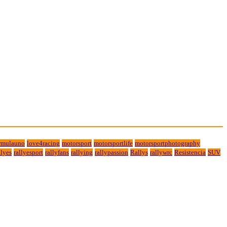
rmulauno
love4racing
motorsport
motorsportlife
motorsportphotography
lyes
rallyesport
rallyfans
rallying
rallypassion
Rallys
rallywrc
Resistencia
SUV