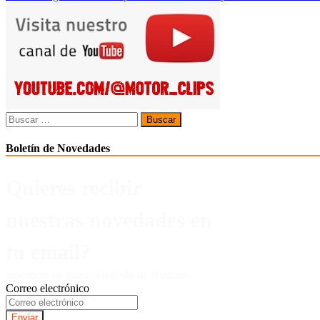
de
entradas
Buscar:
Boletín de Novedades
Quieres recibir
nuestras novedades en
tu email?
Inscríbete en nuestro Boletín de Noticias.
Correo electrónico