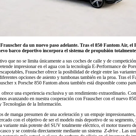
os Frauscher da un nuevo paso adelante. Tras el 850 Fantom Air, e
uevo barco deportivo incorpora el sistema de propulsión totalment
ivo que no se limita únicamente a sus coches de calle y de competición.
etende impresionar en el agua con la tecnología E-Performance de Porsc
scapotables, Frauscher ofrece la posibilidad de elegir entre las varia
 diferentes opciones de asiento y tumbonas también en la proa. Tras el 
rauscher x Porsche 850 Fantom ahora también está disponible como parte d
 ofrece una experiencia exclusiva y un rendimiento extraordinario. Co
imos avanzando en nuestra cooperación con Frauscher con el nuevo 85
 Tecnologías de la Información.
ros de manga presumen de una aceleración y un empuje impresionantes,
ercado con el objetivo de ser el modelo más deportivo de su segmento, y
o la variante más potente del SUV totalmente eléctrico, el motor traser
 casco y se controla directamente mediante un sistema
Z-drive
. Las uni