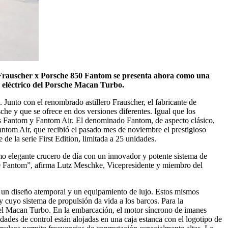
l Frauscher x Porsche 850 Fantom se presenta ahora como una
e eléctrico del Porsche Macan Turbo.
 Junto con el renombrado astillero Frauscher, el fabricante de
he y que se ofrece en dos versiones diferentes. Igual que los
ntes Fantom y Fantom Air. El denominado Fantom, de aspecto clásico,
Fantom Air, que recibió el pasado mes de noviembre el prestigioso
e la serie First Edition, limitada a 25 unidades.
mo elegante crucero de día con un innovador y potente sistema de
0 Fantom”, afirma Lutz Meschke, Vicepresidente y miembro del
 un diseño atemporal y un equipamiento de lujo. Estos mismos
 cuyo sistema de propulsión da vida a los barcos. Para la
o del Macan Turbo. En la embarcación, el motor síncrono de imanes
dades de control están alojadas en una caja estanca con el logotipo de