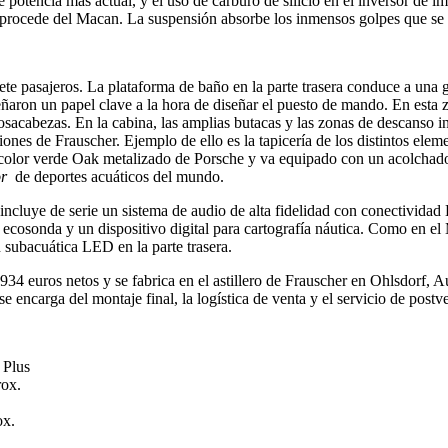
e potencia más actual, y el uso de carburo de silicio en el inversor de
 procede del Macan. La suspensión absorbe los inmensos golpes que se p
te pasajeros. La plataforma de baño en la parte trasera conduce a una
on un papel clave a la hora de diseñar el puesto de mando. En esta zona
osacabezas. En la cabina, las amplias butacas y las zonas de descanso in
nes de Frauscher. Ejemplo de ello es la tapicería de los distintos eleme
 color verde Oak metalizado de Porsche y va equipado con un acolchado
r
de deportes acuáticos del mundo.
ncluye de serie un sistema de audio de alta fidelidad con conectividad 
 ecosonda y un dispositivo digital para cartografía náutica. Como en el
subacuática LED en la parte trasera.
4 euros netos y se fabrica en el astillero de Frauscher en Ohlsdorf, Aus
encarga del montaje final, la logística de venta y el servicio de postve
 Plus
rox.
ox.