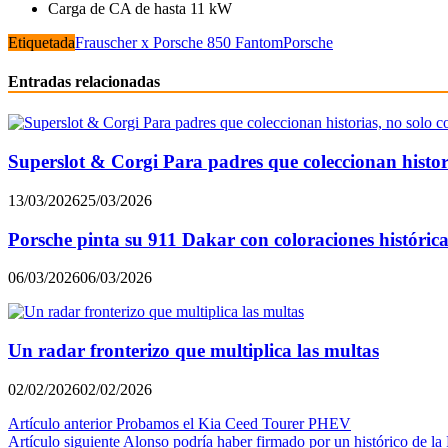
Carga de CA de hasta 11 kW
Etiquetada
Frauscher x Porsche 850 Fantom
Porsche
Entradas relacionadas
Superslot & Corgi Para padres que coleccionan histori
13/03/2026
25/03/2026
Porsche pinta su 911 Dakar con coloraciones históric
06/03/2026
06/03/2026
Un radar fronterizo que multiplica las multas
02/02/2026
02/02/2026
Navegación
Artículo anterior
Probamos el Kia Ceed Tourer PHEV
Artículo siguiente
Alonso podría haber firmado por un histórico de la 