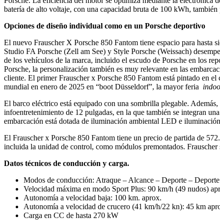
Porsche. La eficiencia del motor se optimiza mediante la electrónica d
batería de alto voltaje, con una capacidad bruta de 100 kWh, también
Opciones de diseño individual como en un Porsche deportivo
El nuevo Frauscher X Porsche 850 Fantom tiene espacio para hasta sie
Studio FA Porsche (Zell am See) y Style Porsche (Weissach) desempeñar
de los vehículos de la marca, incluido el escudo de Porsche en los rep
Porsche, la personalización también es muy relevante en las embarcacio
cliente. El primer Frauscher x Porsche 850 Fantom está pintado en el
mundial en enero de 2025 en “boot Düsseldorf”, la mayor feria
indoo
El barco eléctrico está equipado con una sombrilla plegable. Además, i
infoentretenimiento de 12 pulgadas, en la que también se integran una
embarcación está dotada de iluminación ambiental LED e iluminación 
El Frauscher x Porsche 850 Fantom tiene un precio de partida de 572.93
incluida la unidad de control, como módulos premontados. Frauscher se 
Datos técnicos de conducción y carga.
Modos de conducción: Atraque – Alcance – Deporte – Deporte
Velocidad máxima en modo Sport Plus: 90 km/h (49 nudos) ap
Autonomía a velocidad baja: 100 km. aprox.
Autonomía a velocidad de crucero (41 km/h/22 kn): 45 km apr
Carga en CC de hasta 270 kW