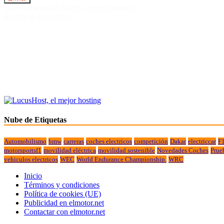
Suscriviendote al Boletin, aceptas nuestra
politica de Privacidad.
Nube de Etiquetas
Automobilismo
bmw
carreras
coches electricos
competición
Dakar
electriccar
F
motorsportsf1
movilidad eléctrica
movilidad sostenible
Novedades Coches
Prue
vehiculos electricos
WEC
World Endurance Championship.
WRC
Inicio
Términos y condiciones
Política de cookies (UE)
Publicidad en elmotor.net
Contactar con elmotor.net