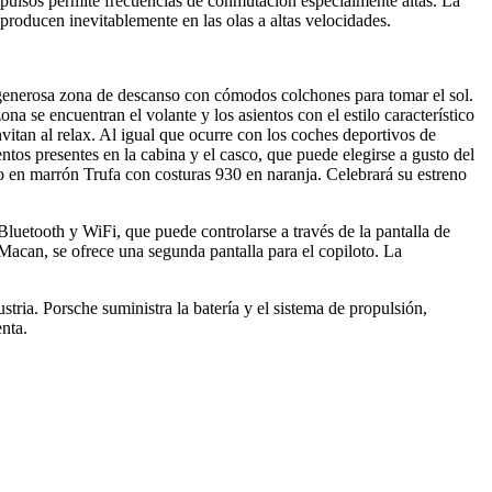
 impulsos permite frecuencias de conmutación especialmente altas. La
roducen inevitablemente en las olas a altas velocidades.
 generosa zona de descanso con cómodos colchones para tomar el sol.
 se encuentran el volante y los asientos con el estilo característico
vitan al relax. Al igual que ocurre con los coches deportivos de
ntos presentes en la cabina y el casco, que puede elegirse a gusto del
 en marrón Trufa con costuras 930 en naranja. Celebrará su estreno
Bluetooth y WiFi, que puede controlarse a través de la pantalla de
 Macan, se ofrece una segunda pantalla para el copiloto. La
tria. Porsche suministra la batería y el sistema de propulsión,
nta.