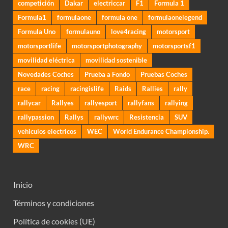
competición
Dakar
electriccar
F1
Formula 1
Formula1
formulaone
formula one
formulaonelegend
Formula Uno
formulauno
love4racing
motorsport
motorsportlife
motorsportphotography
motorsportsf1
movilidad eléctrica
movilidad sostenible
Novedades Coches
Prueba a Fondo
Pruebas Coches
race
racing
racingislife
Raids
Rallies
rally
rallycar
Rallyes
rallyesport
rallyfans
rallying
rallypassion
Rallys
rallywrc
Resistencia
SUV
vehiculos electricos
WEC
World Endurance Championship.
WRC
Inicio
Términos y condiciones
Política de cookies (UE)