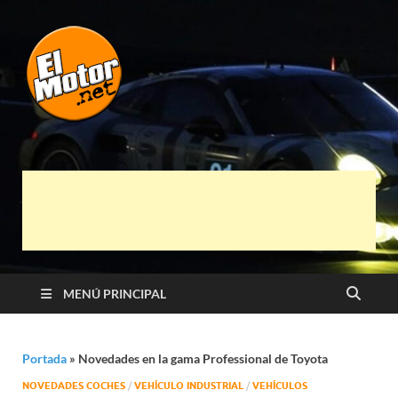
El Motor punto
Información sobre novedades y pruebas de
Automóviles
Net
MENÚ PRINCIPAL
Portada
»
Novedades en la gama Professional de Toyota
NOVEDADES COCHES
/
VEHÍCULO INDUSTRIAL
/
VEHÍCULOS