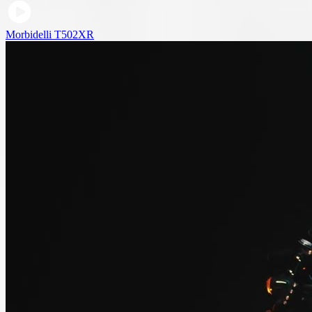
Morbidelli T502XR