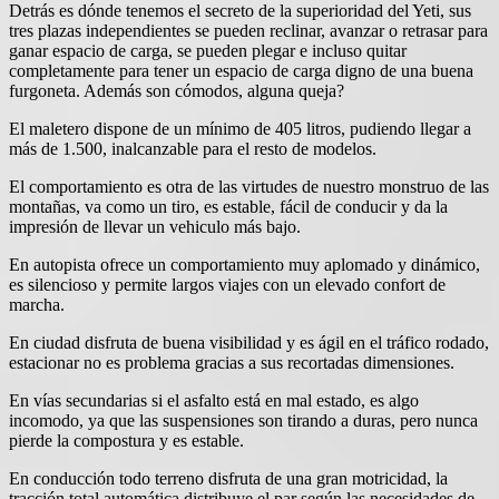
Detrás es dónde tenemos el secreto de la superioridad del Yeti, sus
tres plazas independientes se pueden reclinar, avanzar o retrasar para
ganar espacio de carga, se pueden plegar e incluso quitar
completamente para tener un espacio de carga digno de una buena
furgoneta. Además son cómodos, alguna queja?
El maletero dispone de un mínimo de 405 litros, pudiendo llegar a
más de 1.500, inalcanzable para el resto de modelos.
El comportamiento es otra de las virtudes de nuestro monstruo de las
montañas, va como un tiro, es estable, fácil de conducir y da la
impresión de llevar un vehiculo más bajo.
En autopista ofrece un comportamiento muy aplomado y dinámico,
es silencioso y permite largos viajes con un elevado confort de
marcha.
En ciudad disfruta de buena visibilidad y es ágil en el tráfico rodado,
estacionar no es problema gracias a sus recortadas dimensiones.
En vías secundarias si el asfalto está en mal estado, es algo
incomodo, ya que las suspensiones son tirando a duras, pero nunca
pierde la compostura y es estable.
En conducción todo terreno disfruta de una gran motricidad, la
tracción total automática distribuye el par según las necesidades de