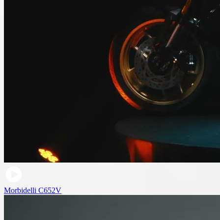
Morbidelli C652V