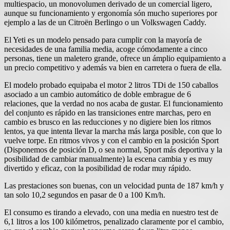
multiespacio, un monovolumen derivado de un comercial ligero,
aunque su funcionamiento y ergonomía són mucho superiores por
ejemplo a las de un Citroën Berlingo o un Volkswagen Caddy.
El Yeti es un modelo pensado para cumplir con la mayoría de
necesidades de una familia media, acoge cómodamente a cinco
personas, tiene un maletero grande, ofrece un ámplio equipamiento a
un precio competitivo y además va bien en carretera o fuera de ella.
El modelo probado equipaba el motor 2 litros TDi de 150 caballos
asociado a un cambio automático de doble embrague de 6
relaciones, que la verdad no nos acaba de gustar. El funcionamiento
del conjunto es rápido en las transiciones entre marchas, pero en
cambio es brusco en las reducciones y no digiere bien los ritmos
lentos, ya que intenta llevar la marcha más larga posible, con que lo
vuelve torpe. En ritmos vivos y con el cambio en la posición Sport
(Disponemos de posición D, o sea normal, Sport más deportiva y la
posibilidad de cambiar manualmente) la escena cambia y es muy
divertido y eficaz, con la posibilidad de rodar muy rápido.
Las prestaciones son buenas, con un velocidad punta de 187 km/h y
tan solo 10,2 segundos en pasar de 0 a 100 Km/h.
El consumo es tirando a elevado, con una media en nuestro test de
6,1 litros a los 100 kilómetros, penalizado claramente por el cambio,