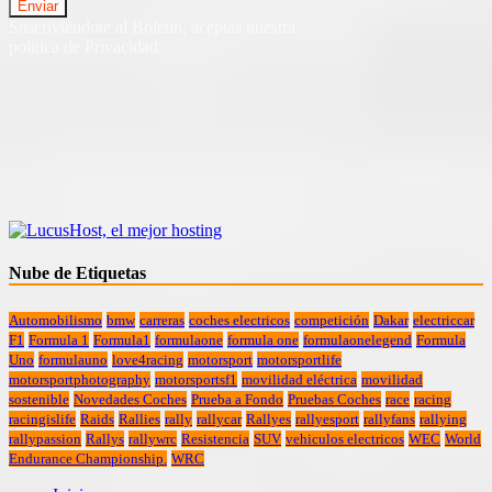
Suscriviendote al Boletin, aceptas nuestra
politica de Privacidad.
Nube de Etiquetas
Automobilismo
bmw
carreras
coches electricos
competición
Dakar
electriccar
F1
Formula 1
Formula1
formulaone
formula one
formulaonelegend
Formula
Uno
formulauno
love4racing
motorsport
motorsportlife
motorsportphotography
motorsportsf1
movilidad eléctrica
movilidad
sostenible
Novedades Coches
Prueba a Fondo
Pruebas Coches
race
racing
racingislife
Raids
Rallies
rally
rallycar
Rallyes
rallyesport
rallyfans
rallying
rallypassion
Rallys
rallywrc
Resistencia
SUV
vehiculos electricos
WEC
World
Endurance Championship.
WRC