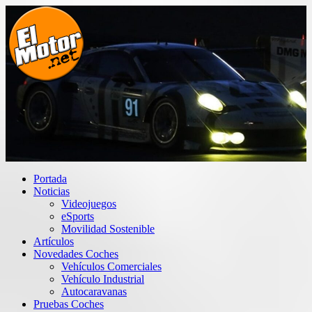
Saltar
al
contenido
El Motor punto Net
Información sobre novedades y pruebas de Automóviles
Portada
Noticias
Videojuegos
eSports
Movilidad Sostenible
Artículos
Novedades Coches
Vehículos Comerciales
Vehículo Industrial
Autocaravanas
Pruebas Coches