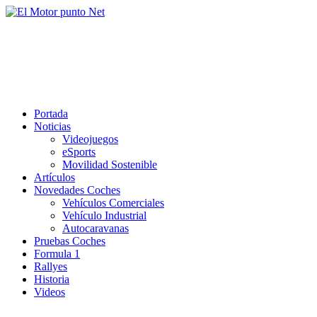
Saltar
al
El Motor punto Net
contenido
Información sobre novedades y pruebas de Automóviles
Portada
Noticias
Videojuegos
eSports
Movilidad Sostenible
Artículos
Novedades Coches
Vehículos Comerciales
Vehículo Industrial
Autocaravanas
Pruebas Coches
Formula 1
Rallyes
Historia
Videos