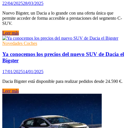
Sandero
22/04/2025
28/03/2025
Stepway
y
Nuevo Bigster, un Dacia a lo grande con una oferta única que
Jogger
permite acceder de forma accesible a prestaciones del segmento C-
SUV.
Todos
Leer más
los
detalles
Novedades Coches
del
nuevo
Ya conocemos los precios del nuevo SUV de Dacia el
Dacia
Bigster
Bigster
17/01/2025
14/01/2025
Dacia Bigster está disponible para realizar pedidos desde 24.590 €.
Ya
Leer más
conocemos
los
precios
del
nuevo
SUV
de