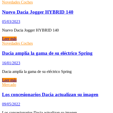
en
presenta
Novedades Coches
la
la
nieve
tercera
Nuevo Dacia Jogger HYBRID 140
generación
del
05/03/2023
Duster
Nuevo Dacia Jogger HYBRID 140
Nuevo
Leer más
Dacia
Novedades Coches
Jogger
HYBRID
Dacia amplía la gama de su eléctrico Spring
140
16/01/2023
Dacia amplía la gama de su eléctrico Spring
Dacia
Leer más
amplía
Mercado
la
gama
Los concesionarios Dacia actualizan su imagen
de
su
09/05/2022
eléctrico
Spring
Los concesionarios Dacia actualizan su imagen