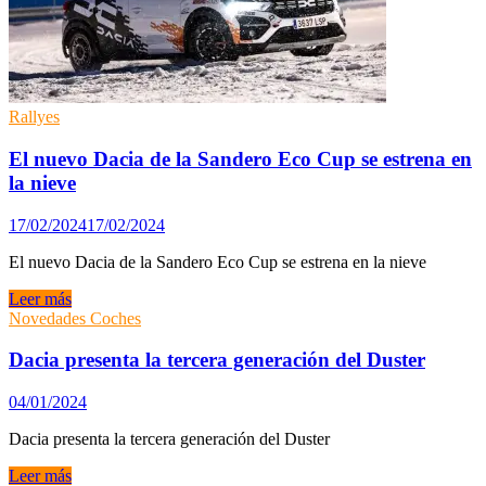
Dacia
el
Bigster
Rallyes
El nuevo Dacia de la Sandero Eco Cup se estrena en
la nieve
17/02/2024
17/02/2024
El nuevo Dacia de la Sandero Eco Cup se estrena en la nieve
El
Leer más
nuevo
Novedades Coches
Dacia
de
Dacia presenta la tercera generación del Duster
la
Sandero
04/01/2024
Eco
Cup
Dacia presenta la tercera generación del Duster
se
estrena
Dacia
Leer más