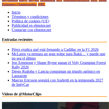
Endurance Championship.
WRC
Inicio
Términos y condiciones
Política de cookies (UE)
Publicidad en elmotor.net
Contactar con elmotor.net
Entradas recientes
Pérez explica qué está frenando a Cadillac en la F1 2026
McLaren ya prepara un gran golpe para Bakú… y puede que
no sea el último
Jon Armstong y Shane Byrne ganan el Voly Grampian Forest
Rally 2026
Diego Ruiloba y Lancia conquistan un triunfo agónico en
Lanzarote
Marcus Ericsson seguirá con Andretti en la temporada 2027
de IndyCar
Videos de @MotorClips