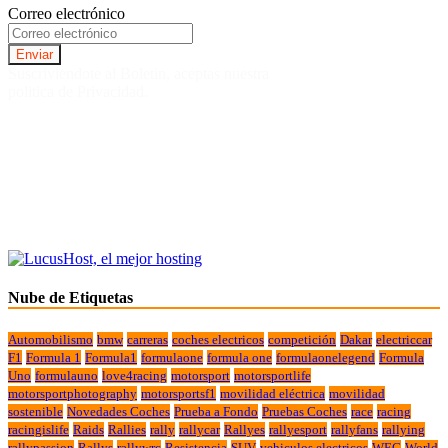
Correo electrónico
Suscriviendote al Boletin, aceptas nuestra
politica de Privacidad.
Nube de Etiquetas
Automobilismo
bmw
carreras
coches electricos
competición
Dakar
electriccar
F1
Formula 1
Formula1
formulaone
formula one
formulaonelegend
Formula
Uno
formulauno
love4racing
motorsport
motorsportlife
motorsportphotography
motorsportsf1
movilidad eléctrica
movilidad
sostenible
Novedades Coches
Prueba a Fondo
Pruebas Coches
race
racing
racingislife
Raids
Rallies
rally
rallycar
Rallyes
rallyesport
rallyfans
rallying
rallypassion
Rallys
rallywrc
Resistencia
SUV
vehiculos electricos
WEC
World