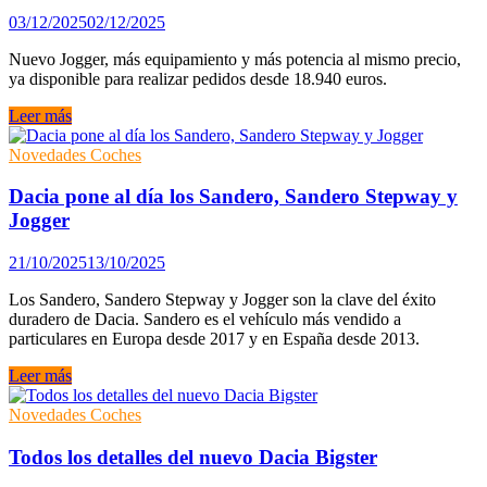
Sandero
03/12/2025
02/12/2025
Nuevo Jogger, más equipamiento y más potencia al mismo precio,
ya disponible para realizar pedidos desde 18.940 euros.
Dacia
Leer más
renueva
el
Novedades Coches
Jogger
Dacia pone al día los Sandero, Sandero Stepway y
Jogger
21/10/2025
13/10/2025
Los Sandero, Sandero Stepway y Jogger son la clave del éxito
duradero de Dacia. Sandero es el vehículo más vendido a
particulares en Europa desde 2017 y en España desde 2013.
Dacia
Leer más
pone
al
Novedades Coches
día
los
Todos los detalles del nuevo Dacia Bigster
Sandero,