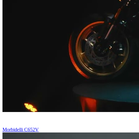
Morbidelli C652V