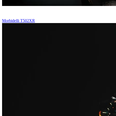
Morbidelli T502XR