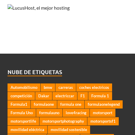
NUBE DE ETIQUETAS
Automobilismo
bmw
carreras
coches electricos
competición
Dakar
electriccar
F1
Formula 1
Formula1
formulaone
formula one
formulaonelegend
Formula Uno
formulauno
love4racing
motorsport
motorsportlife
motorsportphotography
motorsportsf1
movilidad eléctrica
movilidad sostenible