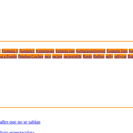
1
Formula 1
Formula1
formulaone
formula one
formulaonelegend
Formula Uno
fo
ba a Fondo
Pruebas Coches
race
racing
racingislife
Raids
Rallies
rally
rallycar
Ral
alles que no se sabían
abajo espectacular»