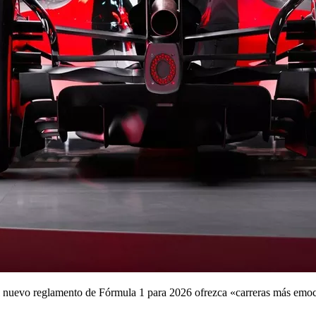
el nuevo reglamento de Fórmula 1 para 2026 ofrezca «carreras más emoc