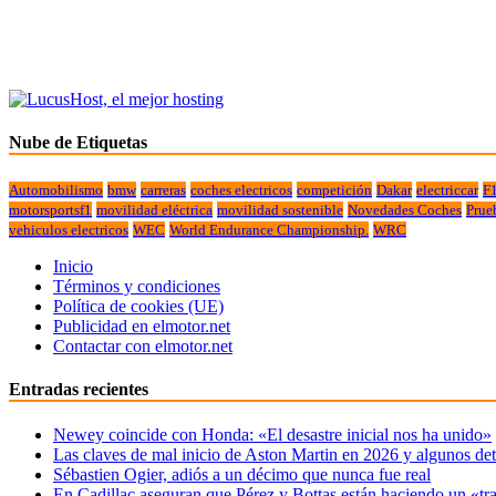
Nube de Etiquetas
Automobilismo
bmw
carreras
coches electricos
competición
Dakar
electriccar
F
motorsportsf1
movilidad eléctrica
movilidad sostenible
Novedades Coches
Prue
vehiculos electricos
WEC
World Endurance Championship.
WRC
Inicio
Términos y condiciones
Política de cookies (UE)
Publicidad en elmotor.net
Contactar con elmotor.net
Entradas recientes
Newey coincide con Honda: «El desastre inicial nos ha unido»
Las claves de mal inicio de Aston Martin en 2026 y algunos det
Sébastien Ogier, adiós a un décimo que nunca fue real
En Cadillac aseguran que Pérez y Bottas están haciendo un «tr