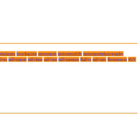
rmulauno
love4racing
motorsport
motorsportlife
motorsportphotography
lyes
rallyesport
rallyfans
rallying
rallypassion
Rallys
rallywrc
Resistencia
SUV