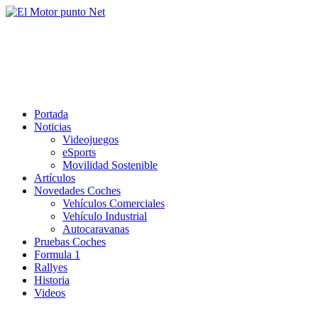
Saltar
al
El Motor punto Net
contenido
Información sobre novedades y pruebas de Automóviles
Portada
Noticias
Videojuegos
eSports
Movilidad Sostenible
Artículos
Novedades Coches
Vehículos Comerciales
Vehículo Industrial
Autocaravanas
Pruebas Coches
Formula 1
Rallyes
Historia
Videos