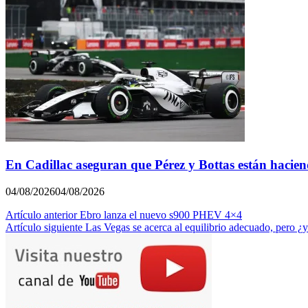
En Cadillac aseguran que Pérez y Bottas están hacie
04/08/2026
04/08/2026
Navegación
Artículo anterior
Ebro lanza el nuevo s900 PHEV 4×4
Artículo siguiente
Las Vegas se acerca al equilibrio adecuado, pero ¿y
de
entradas