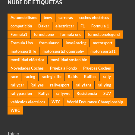
NUBE DE ETIQUETAS
Automobilismo
bmw
carreras
coches electricos
competición
Dakar
electriccar
F1
Formula 1
Formula1
formulaone
formula one
formulaonelegend
Formula Uno
formulauno
love4racing
motorsport
motorsportlife
motorsportphotography
motorsportsf1
movilidad eléctrica
movilidad sostenible
Novedades Coches
Prueba a Fondo
Pruebas Coches
race
racing
racingislife
Raids
Rallies
rally
rallycar
Rallyes
rallyesport
rallyfans
rallying
rallypassion
Rallys
rallywrc
Resistencia
SUV
vehiculos electricos
WEC
World Endurance Championship.
WRC
Inicio