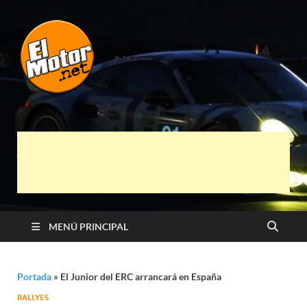
El Motor punto
Información sobre novedades y pruebas de
Automóviles
Net
MENÚ PRINCIPAL
Portada
»
El Junior del ERC arrancará en España
RALLYES