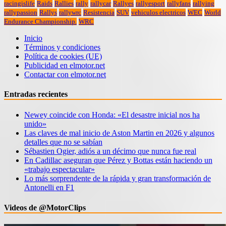
racingislife
Raids
Rallies
rally
rallycar
Rallyes
rallyesport
rallyfans
rallying
rallypassion
Rallys
rallywrc
Resistencia
SUV
vehiculos electricos
WEC
World
Endurance Championship.
WRC
Inicio
Términos y condiciones
Política de cookies (UE)
Publicidad en elmotor.net
Contactar con elmotor.net
Entradas recientes
Newey coincide con Honda: «El desastre inicial nos ha
unido»
Las claves de mal inicio de Aston Martin en 2026 y algunos
detalles que no se sabían
Sébastien Ogier, adiós a un décimo que nunca fue real
En Cadillac aseguran que Pérez y Bottas están haciendo un
«trabajo espectacular»
Lo más sorprendente de la rápida y gran transformación de
Antonelli en F1
Videos de @MotorClips