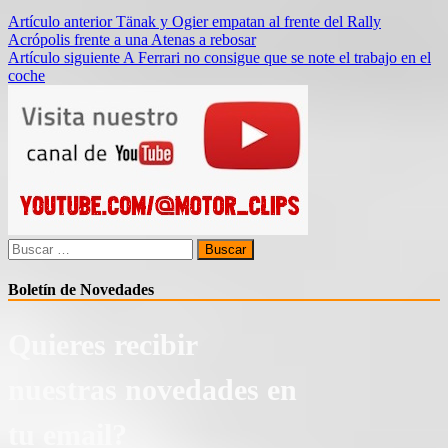
Navegación
Artículo anterior
Tänak y Ogier empatan al frente del Rally
Acrópolis frente a una Atenas a rebosar
de
Artículo siguiente
A Ferrari no consigue que se note el trabajo en el
entradas
coche
Buscar:
Boletín de Novedades
Quieres recibir
nuestras novedades en
tu email?