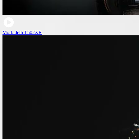
Morbidelli T502XR