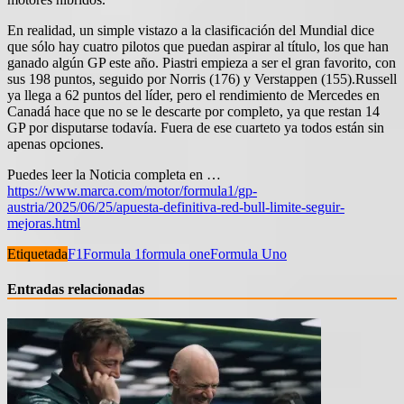
En realidad, un simple vistazo a la clasificación del Mundial dice
que sólo hay cuatro pilotos que puedan aspirar al título, los que han
ganado algún GP este año. Piastri empieza a ser el gran favorito, con
sus 198 puntos, seguido por Norris (176) y Verstappen (155).Russell
ya llega a 62 puntos del líder, pero el rendimiento de Mercedes en
Canadá hace que no se le descarte por completo, ya que restan 14
GP por disputarse todavía. Fuera de ese cuarteto ya todos están sin
apenas opciones.
Puedes leer la Noticia completa en …
https://www.marca.com/motor/formula1/gp-
austria/2025/06/25/apuesta-definitiva-red-bull-limite-seguir-
mejoras.html
Etiquetada
F1
Formula 1
formula one
Formula Uno
Entradas relacionadas