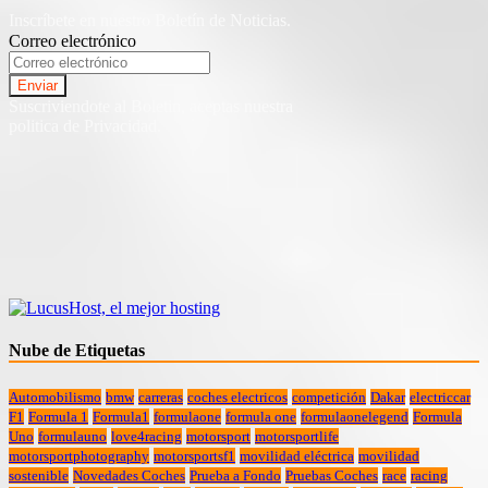
Inscríbete en nuestro Boletín de Noticias.
Correo electrónico
Suscriviendote al Boletin, aceptas nuestra
politica de Privacidad.
Nube de Etiquetas
Automobilismo
bmw
carreras
coches electricos
competición
Dakar
electriccar
F1
Formula 1
Formula1
formulaone
formula one
formulaonelegend
Formula
Uno
formulauno
love4racing
motorsport
motorsportlife
motorsportphotography
motorsportsf1
movilidad eléctrica
movilidad
sostenible
Novedades Coches
Prueba a Fondo
Pruebas Coches
race
racing