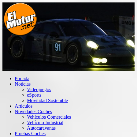
Saltar
al
contenido
El Motor punto Net
Información sobre novedades y pruebas de Automóviles
Portada
Noticias
Videojuegos
eSports
Movilidad Sostenible
Artículos
Novedades Coches
Vehículos Comerciales
Vehículo Industrial
Autocaravanas
Pruebas Coches