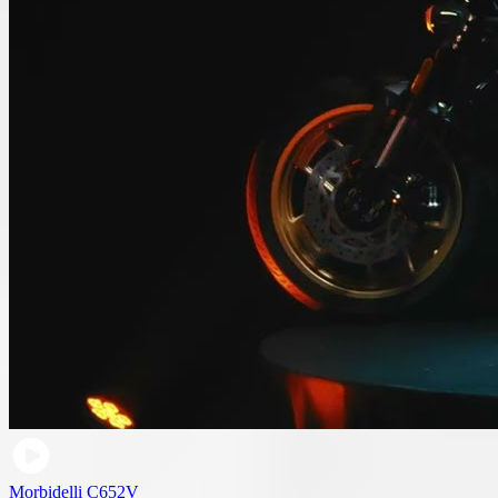
Morbidelli C652V