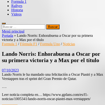
Formula 1
Rallyes
Historia
Videos
Buscar:
Menú principal
Portada
»
Lando Norris: Enhorabuena a Oscar por su primera
victoria y a Max por el título
Formula 1
/
Fórmula F1
/
Formula Uno
/
Noticias
Lando Norris: Enhorabuena a Oscar por
su primera victoria y a Max por el título
07/10/2023
Lando Norris le ha mandado una felicitación a Oscar Piastri y a Max
Verstappen tras el sprint del Gran Premio de Qatar.
….
Leer noticia completa en… https://www.gpfans.com/es/f1-
noticias/1005341/lando-norris-oscar-piastri-max-verstappen/