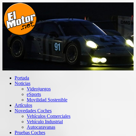
Saltar
al
contenido
El Motor punto Net
Información sobre novedades y pruebas de Automóviles
Portada
Noticias
Videojuegos
eSports
Movilidad Sostenible
Artículos
Novedades Coches
Vehículos Comerciales
Vehículo Industrial
Autocaravanas
Pruebas Coches