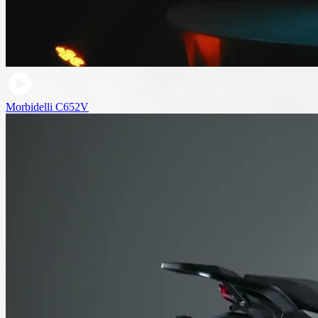
Morbidelli C652V