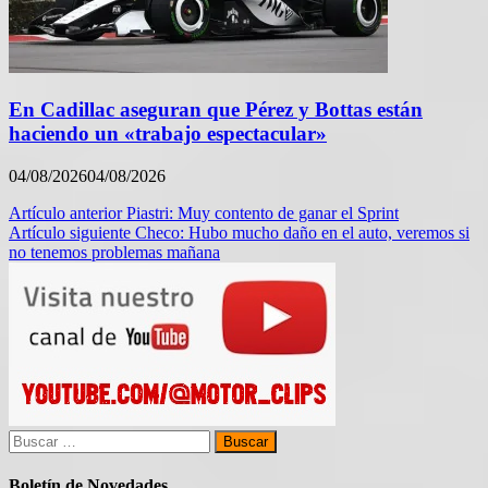
En Cadillac aseguran que Pérez y Bottas están
haciendo un «trabajo espectacular»
04/08/2026
04/08/2026
Navegación
Artículo anterior
Piastri: Muy contento de ganar el Sprint
Artículo siguiente
Checo: Hubo mucho daño en el auto, veremos si
de
no tenemos problemas mañana
entradas
Buscar:
Boletín de Novedades