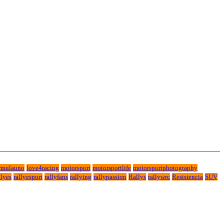
rmulauno
love4racing
motorsport
motorsportlife
motorsportphotography
lyes
rallyesport
rallyfans
rallying
rallypassion
Rallys
rallywrc
Resistencia
SUV