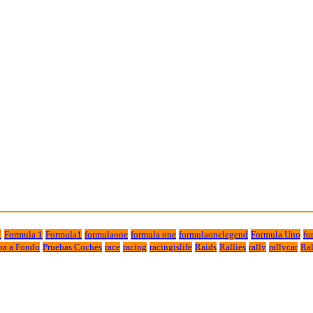
1
Formula 1
Formula1
formulaone
formula one
formulaonelegend
Formula Uno
fo
ba a Fondo
Pruebas Coches
race
racing
racingislife
Raids
Rallies
rally
rallycar
Ral