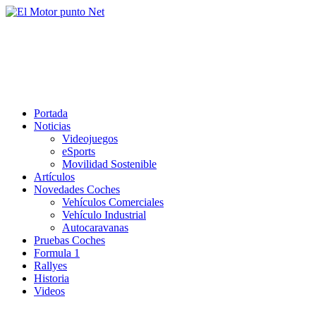
Saltar
al
El Motor punto Net
contenido
Información sobre novedades y pruebas de Automóviles
Portada
Noticias
Videojuegos
eSports
Movilidad Sostenible
Artículos
Novedades Coches
Vehículos Comerciales
Vehículo Industrial
Autocaravanas
Pruebas Coches
Formula 1
Rallyes
Historia
Videos