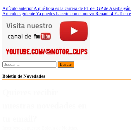
Navegación
Artículo anterior
A qué hora es la carrera de F1 del GP de Azerbaiyá
Artículo siguiente
Ya puedes hacerte con el nuevo Renault 4 E-Tech e
de
entradas
Buscar:
Boletín de Novedades
Quieres recibir
nuestras novedades en
tu email?
Inscríbete en nuestro Boletín de Noticias.