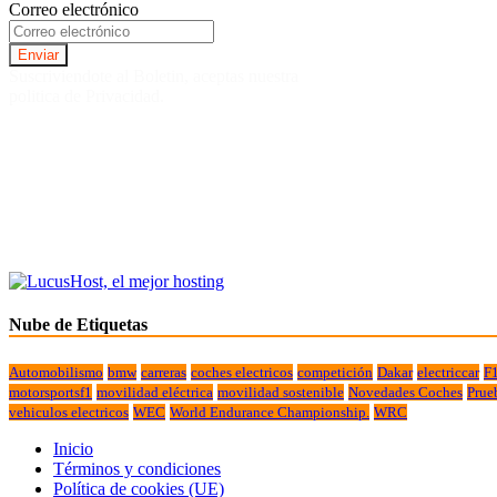
Correo electrónico
Suscriviendote al Boletin, aceptas nuestra
politica de Privacidad.
Nube de Etiquetas
Automobilismo
bmw
carreras
coches electricos
competición
Dakar
electriccar
F
motorsportsf1
movilidad eléctrica
movilidad sostenible
Novedades Coches
Prue
vehiculos electricos
WEC
World Endurance Championship.
WRC
Inicio
Términos y condiciones
Política de cookies (UE)