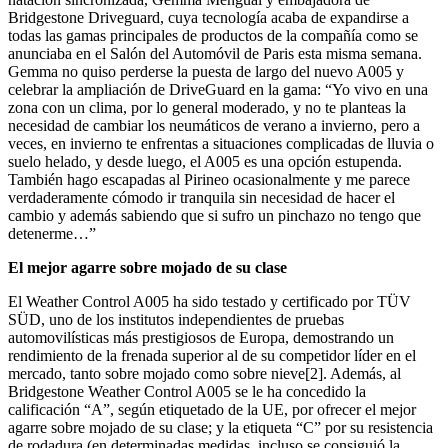
Bridgestone Driveguard, cuya tecnología acaba de expandirse a
todas las gamas principales de productos de la compañía como se
anunciaba en el Salón del Automóvil de Paris esta misma semana.
Gemma no quiso perderse la puesta de largo del nuevo A005 y
celebrar la ampliación de DriveGuard en la gama: “Yo vivo en una
zona con un clima, por lo general moderado, y no te planteas la
necesidad de cambiar los neumáticos de verano a invierno, pero a
veces, en invierno te enfrentas a situaciones complicadas de lluvia o
suelo helado, y desde luego, el A005 es una opción estupenda.
También hago escapadas al Pirineo ocasionalmente y me parece
verdaderamente cómodo ir tranquila sin necesidad de hacer el
cambio y además sabiendo que si sufro un pinchazo no tengo que
detenerme…”
El mejor agarre sobre mojado de su clase
El Weather Control A005 ha sido testado y certificado por TÜV
SÜD, uno de los institutos independientes de pruebas
automovilísticas más prestigiosos de Europa, demostrando un
rendimiento de la frenada superior al de su competidor líder en el
mercado, tanto sobre mojado como sobre nieve[2]. Además, al
Bridgestone Weather Control A005 se le ha concedido la
calificación “A”, según etiquetado de la UE, por ofrecer el mejor
agarre sobre mojado de su clase; y la etiqueta “C” por su resistencia
de rodadura (en determinadas medidas, incluso se consiguió la