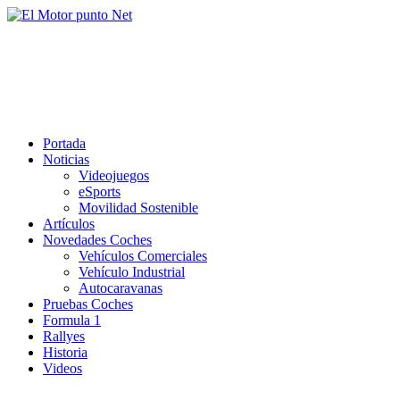
Saltar
al
El Motor punto Net
contenido
Información sobre novedades y pruebas de Automóviles
Portada
Noticias
Videojuegos
eSports
Movilidad Sostenible
Artículos
Novedades Coches
Vehículos Comerciales
Vehículo Industrial
Autocaravanas
Pruebas Coches
Formula 1
Rallyes
Historia
Videos