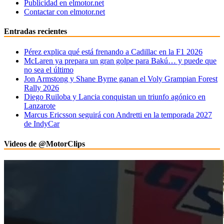
Publicidad en elmotor.net
Contactar con elmotor.net
Entradas recientes
Pérez explica qué está frenando a Cadillac en la F1 2026
McLaren ya prepara un gran golpe para Bakú… y puede que
no sea el último
Jon Armstong y Shane Byrne ganan el Voly Grampian Forest
Rally 2026
Diego Ruiloba y Lancia conquistan un triunfo agónico en
Lanzarote
Marcus Ericsson seguirá con Andretti en la temporada 2027
de IndyCar
Videos de @MotorClips