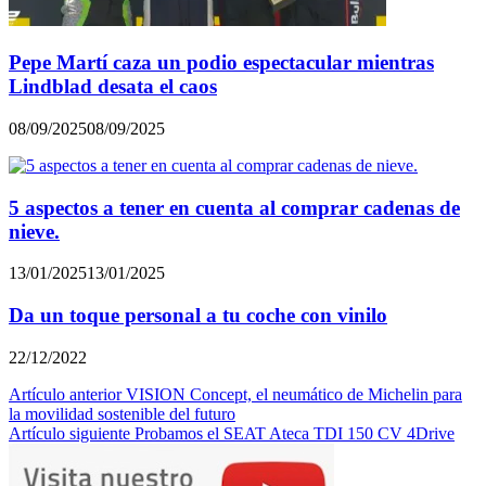
Pepe Martí caza un podio espectacular mientras
Lindblad desata el caos
08/09/2025
08/09/2025
5 aspectos a tener en cuenta al comprar cadenas de
nieve.
13/01/2025
13/01/2025
Da un toque personal a tu coche con vinilo
22/12/2022
Navegación
Artículo anterior
VISION Concept, el neumático de Michelin para
la movilidad sostenible del futuro
de
Artículo siguiente
Probamos el SEAT Ateca TDI 150 CV 4Drive
entradas