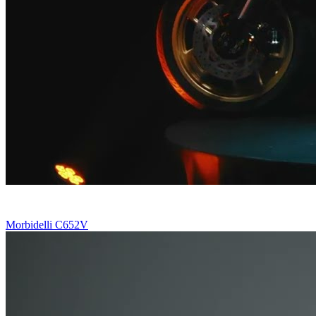
Morbidelli C652V