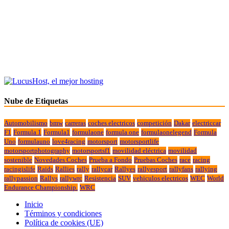
Nube de Etiquetas
Automobilismo
bmw
carreras
coches electricos
competición
Dakar
electriccar
F1
Formula 1
Formula1
formulaone
formula one
formulaonelegend
Formula
Uno
formulauno
love4racing
motorsport
motorsportlife
motorsportphotography
motorsportsf1
movilidad eléctrica
movilidad
sostenible
Novedades Coches
Prueba a Fondo
Pruebas Coches
race
racing
racingislife
Raids
Rallies
rally
rallycar
Rallyes
rallyesport
rallyfans
rallying
rallypassion
Rallys
rallywrc
Resistencia
SUV
vehiculos electricos
WEC
World
Endurance Championship.
WRC
Inicio
Términos y condiciones
Política de cookies (UE)