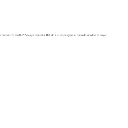
los neumáticos Pirelli P-Zero que equipaba, Debido a su mejor agarre su ruido de rodadura es mayor.