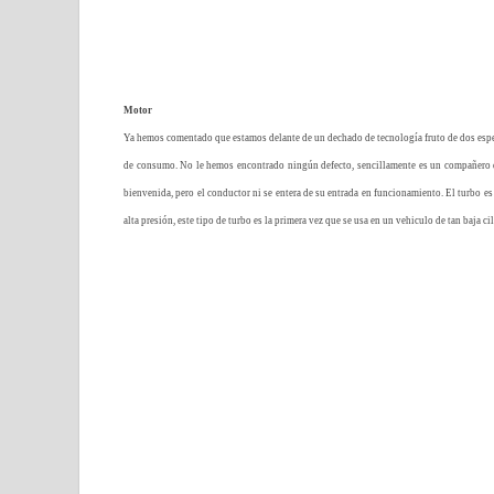
Motor
Ya hemos comentado que estamos delante de un dechado de tecnología fruto de dos espec
de consumo. No le hemos encontrado ningún defecto, sencillamente es un compañero de
bienvenida, pero el conductor ni se entera de su entrada en funcionamiento. El turbo es
alta presión, este tipo de turbo es la primera vez que se usa en un vehiculo de tan baja ci