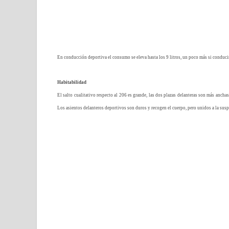
En conducción deportiva el consumo se eleva hasta los 9 litros, un poco más si conducim
Habitabilidad
El salto cualitativo respecto al 206 es grande, las dos plazas delanteras son más anchas
Los asientos delanteros deportivos son duros y recogen el cuerpo, pero unidos a la susp