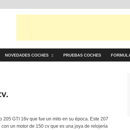
punto Net
es y pruebas de Automóviles
NOVEDADES COCHES
PRUEBAS COCHES
FORMULA
v.
o 205 GTI 16v que fue un mito en su época. Este 207
on un motor de 150 cv que es una joya de relojería