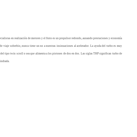
ialistas en realización de motores y el fruto es un propulsor redondo, aunando prestaciones y economía
 viaje soberbio, nunca tiene un no a nuestras insinuaciones al acelerador. La ayuda del turbo es muy
 del tipo twin scroll o sea que alimenta a los pistones de dos en dos. Las siglas THP significan turbo de
lindrada.