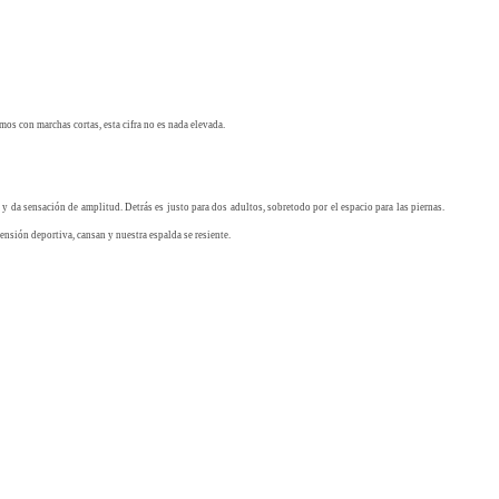
os con marchas cortas, esta cifra no es nada elevada.
 y da sensación de amplitud. Detrás es justo para dos adultos, sobretodo por el espacio para las piernas.
ensión deportiva, cansan y nuestra espalda se resiente.