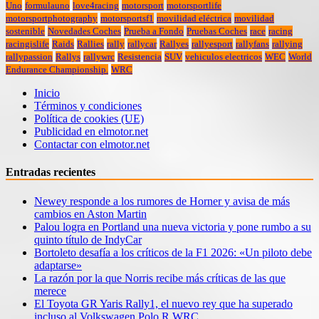
Uno
formulauno
love4racing
motorsport
motorsportlife
motorsportphotography
motorsportsf1
movilidad eléctrica
movilidad
sostenible
Novedades Coches
Prueba a Fondo
Pruebas Coches
race
racing
racingislife
Raids
Rallies
rally
rallycar
Rallyes
rallyesport
rallyfans
rallying
rallypassion
Rallys
rallywrc
Resistencia
SUV
vehiculos electricos
WEC
World
Endurance Championship.
WRC
Inicio
Términos y condiciones
Política de cookies (UE)
Publicidad en elmotor.net
Contactar con elmotor.net
Entradas recientes
Newey responde a los rumores de Horner y avisa de más
cambios en Aston Martin
Palou logra en Portland una nueva victoria y pone rumbo a su
quinto título de IndyCar
Bortoleto desafía a los críticos de la F1 2026: «Un piloto debe
adaptarse»
La razón por la que Norris recibe más críticas de las que
merece
El Toyota GR Yaris Rally1, el nuevo rey que ha superado
incluso al Volkswagen Polo R WRC