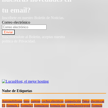
tu email?
Inscríbete en nuestro Boletín de Noticias.
Correo electrónico
Suscriviendote al Boletin, aceptas nuestra
politica de Privacidad.
Nube de Etiquetas
Automobilismo
bmw
carreras
coches electricos
competición
Dakar
electriccar
F1
Formula 1
Formula1
formulaone
formula one
formulaonelegend
Formula