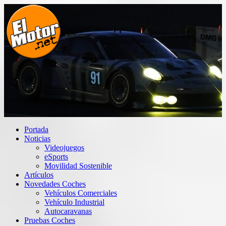
Saltar
al
contenido
El Motor punto Net
Información sobre novedades y pruebas de Automóviles
Portada
Noticias
Videojuegos
eSports
Movilidad Sostenible
Artículos
Novedades Coches
Vehículos Comerciales
Vehículo Industrial
Autocaravanas
Pruebas Coches