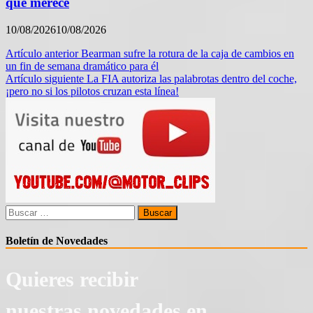
que merece
10/08/2026
10/08/2026
Navegación
Artículo anterior
Bearman sufre la rotura de la caja de cambios en
un fin de semana dramático para él
de
Artículo siguiente
La FIA autoriza las palabrotas dentro del coche,
entradas
¡pero no si los pilotos cruzan esta línea!
Buscar:
Boletín de Novedades
Quieres recibir
nuestras novedades en