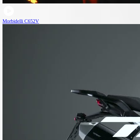
Morbidelli C652V