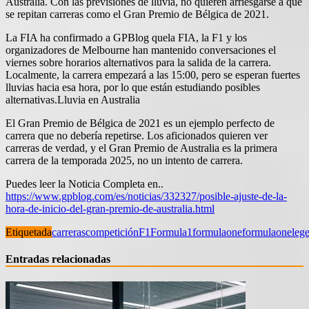
Australia. Con las previsiones de lluvia, no quieren arriesgarse a que
se repitan carreras como el Gran Premio de Bélgica de 2021.
La FIA ha confirmado a GPBlog quela FIA, la F1 y los
organizadores de Melbourne han mantenido conversaciones el
viernes sobre horarios alternativos para la salida de la carrera.
Localmente, la carrera empezará a las 15:00, pero se esperan fuertes
lluvias hacia esa hora, por lo que están estudiando posibles
alternativas.Lluvia en Australia
El Gran Premio de Bélgica de 2021 es un ejemplo perfecto de
carrera que no debería repetirse. Los aficionados quieren ver
carreras de verdad, y el Gran Premio de Australia es la primera
carrera de la temporada 2025, no un intento de carrer
a.
Puedes leer la Noticia Completa en..
https://www.gpblog.com/es/noticias/332327/posible-ajuste-de-la-
hora-de-inicio-del-gran-premio-de-australia.html
Etiquetada
carreras
competición
F1
Formula1
formulaone
formulaoneleg
Entradas relacionadas