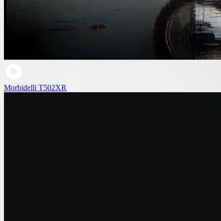
Morbidelli T502XR