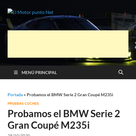
El Motor
Información sobre novedades y pruebas
de Automóviles
punto Net
MENÚ PRINCIPAL
Portada
»
Probamos el BMW Serie 2 Gran Coupé M235i
PRUEBAS COCHES
Probamos el BMW Serie 2
Gran Coupé M235i
28/10/2020