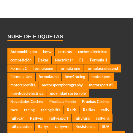
NUBE DE ETIQUETAS
Automobilismo
bmw
carreras
coches electricos
competición
Dakar
electriccar
F1
Formula 1
Formula1
formulaone
formula one
formulaonelegend
Formula Uno
formulauno
love4racing
motorsport
motorsportlife
motorsportphotography
motorsportsf1
movilidad eléctrica
movilidad sostenible
Novedades Coches
Prueba a Fondo
Pruebas Coches
race
racing
racingislife
Raids
Rallies
rally
rallycar
Rallyes
rallyesport
rallyfans
rallying
rallypassion
Rallys
rallywrc
Resistencia
SUV