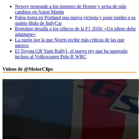
Newey responde a los rumores de Horner y avisa de más
cambios en Aston Martin
Palou logra en Portland una nueva victoria y pone rumbo a su
quinto título de IndyCar
Bortoleto desafía a los críticos de la F1 2026: «Un piloto debe
adaptarse»
La razón por la que Norris recibe más críticas de las que
merece
El Toyota GR Yaris Rally1, el nuevo rey que ha superado
incluso al Volkswagen Polo R WRC
Videos de @MotorClips