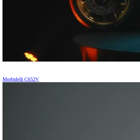
Morbidelli C652V