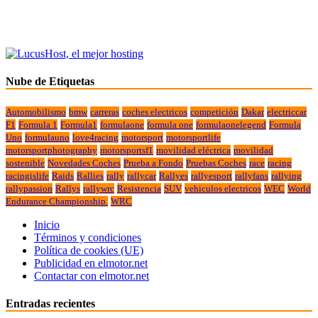
Nube de Etiquetas
Automobilismo
bmw
carreras
coches electricos
competición
Dakar
electriccar
F1
Formula 1
Formula1
formulaone
formula one
formulaonelegend
Formula
Uno
formulauno
love4racing
motorsport
motorsportlife
motorsportphotography
motorsportsf1
movilidad eléctrica
movilidad
sostenible
Novedades Coches
Prueba a Fondo
Pruebas Coches
race
racing
racingislife
Raids
Rallies
rally
rallycar
Rallyes
rallyesport
rallyfans
rallying
rallypassion
Rallys
rallywrc
Resistencia
SUV
vehiculos electricos
WEC
World
Endurance Championship.
WRC
Inicio
Términos y condiciones
Política de cookies (UE)
Publicidad en elmotor.net
Contactar con elmotor.net
Entradas recientes