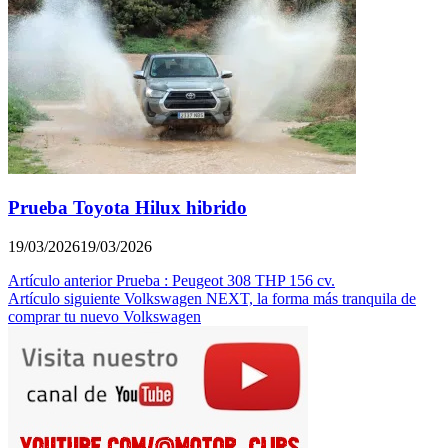
Prueba Toyota Hilux hibrido
19/03/2026
19/03/2026
Navegación
Artículo anterior
Prueba : Peugeot 308 THP 156 cv.
Artículo siguiente
Volkswagen NEXT, la forma más tranquila de
de
comprar tu nuevo Volkswagen
entradas