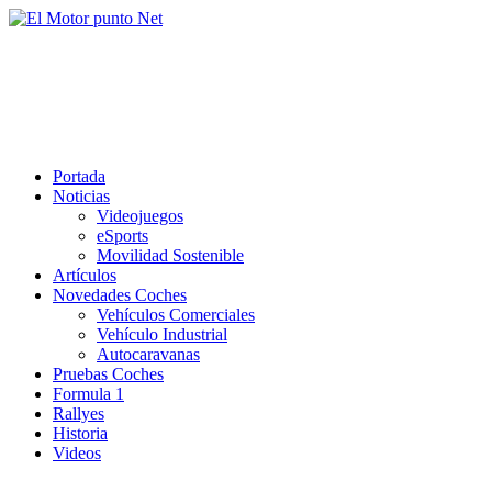
Saltar
al
El Motor punto Net
contenido
Información sobre novedades y pruebas de Automóviles
Portada
Noticias
Videojuegos
eSports
Movilidad Sostenible
Artículos
Novedades Coches
Vehículos Comerciales
Vehículo Industrial
Autocaravanas
Pruebas Coches
Formula 1
Rallyes
Historia
Videos