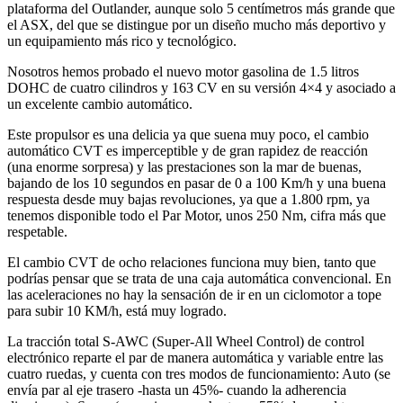
plataforma del Outlander, aunque solo 5 centímetros más grande que
el ASX, del que se distingue por un diseño mucho más deportivo y
un equipamiento más rico y tecnológico.
Nosotros hemos probado el nuevo motor gasolina de 1.5 litros
DOHC de cuatro cilindros y 163 CV en su versión 4×4 y asociado a
un excelente cambio automático.
Este propulsor es una delicia ya que suena muy poco, el cambio
automático CVT es imperceptible y de gran rapidez de reacción
(una enorme sorpresa) y las prestaciones son la mar de buenas,
bajando de los 10 segundos en pasar de 0 a 100 Km/h y una buena
respuesta desde muy bajas revoluciones, ya que a 1.800 rpm, ya
tenemos disponible todo el Par Motor, unos 250 Nm, cifra más que
respetable.
El cambio CVT de ocho relaciones funciona muy bien, tanto que
podrías pensar que se trata de una caja automática convencional. En
las aceleraciones no hay la sensación de ir en un ciclomotor a tope
para subir 10 KM/h, está muy logrado.
La tracción total S-AWC (Super-All Wheel Control) de control
electrónico reparte el par de manera automática y variable entre las
cuatro ruedas, y cuenta con tres modos de funcionamiento: Auto (se
envía par al eje trasero -hasta un 45%- cuando la adherencia