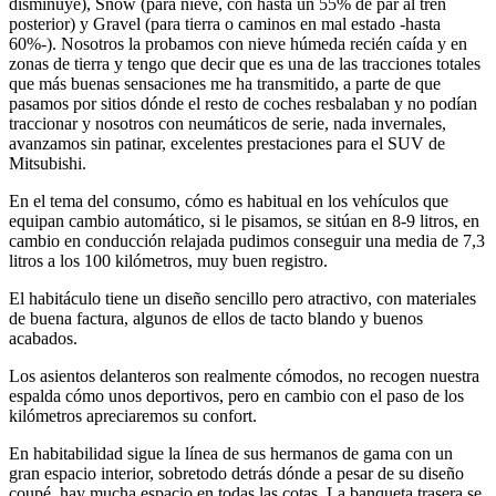
disminuye), Snow (para nieve, con hasta un 55% de par al tren
posterior) y Gravel (para tierra o caminos en mal estado -hasta
60%-). Nosotros la probamos con nieve húmeda recién caída y en
zonas de tierra y tengo que decir que es una de las tracciones totales
que más buenas sensaciones me ha transmitido, a parte de que
pasamos por sitios dónde el resto de coches resbalaban y no podían
traccionar y nosotros con neumáticos de serie, nada invernales,
avanzamos sin patinar, excelentes prestaciones para el SUV de
Mitsubishi.
En el tema del consumo, cómo es habitual en los vehículos que
equipan cambio automático, si le pisamos, se sitúan en 8-9 litros, en
cambio en conducción relajada pudimos conseguir una media de 7,3
litros a los 100 kilómetros, muy buen registro.
El habitáculo tiene un diseño sencillo pero atractivo, con materiales
de buena factura, algunos de ellos de tacto blando y buenos
acabados.
Los asientos delanteros son realmente cómodos, no recogen nuestra
espalda cómo unos deportivos, pero en cambio con el paso de los
kilómetros apreciaremos su confort.
En habitabilidad sigue la línea de sus hermanos de gama con un
gran espacio interior, sobretodo detrás dónde a pesar de su diseño
coupé, hay mucha espacio en todas las cotas. La banqueta trasera se