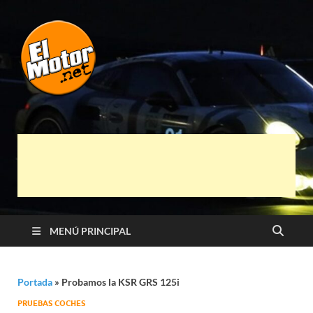
El Motor punto
Información sobre novedades y pruebas de
Automóviles
Net
MENÚ PRINCIPAL
Portada
»
Probamos la KSR GRS 125i
PRUEBAS COCHES