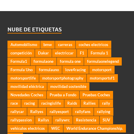
NUBE DE ETIQUETAS
Automobilismo
bmw
carreras
coches electricos
competición
Dakar
electriccar
F1
Formula 1
Formula1
formulaone
formula one
formulaonelegend
Formula Uno
formulauno
love4racing
motorsport
motorsportlife
motorsportphotography
motorsportsf1
movilidad eléctrica
movilidad sostenible
Novedades Coches
Prueba a Fondo
Pruebas Coches
race
racing
racingislife
Raids
Rallies
rally
rallycar
Rallyes
rallyesport
rallyfans
rallying
rallypassion
Rallys
rallywrc
Resistencia
SUV
vehiculos electricos
WEC
World Endurance Championship.