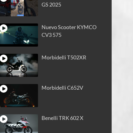
GS 2025
Nuevo Scooter KYMCO
CV3 575
Morbidelli T502XR
Morbidelli C652V
Benelli TRK 602 X