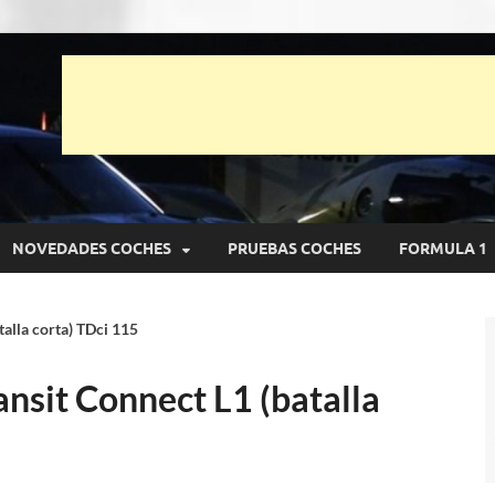
unto Net
pruebas de Automóviles
NOVEDADES COCHES
PRUEBAS COCHES
FORMULA 1
alla corta) TDci 115
nsit Connect L1 (batalla