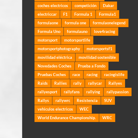
coches electricos
competición
Dakar
electriccar
F1
Formula 1
Formula1
formulaone
formula one
formulaonelegend
Formula Uno
formulauno
love4racing
motorsport
motorsportlife
motorsportphotography
motorsportsf1
movilidad eléctrica
movilidad sostenible
Novedades Coches
Prueba a Fondo
Pruebas Coches
race
racing
racingislife
Raids
Rallies
rally
rallycar
Rallyes
rallyesport
rallyfans
rallying
rallypassion
Rallys
rallywrc
Resistencia
SUV
vehiculos electricos
WEC
World Endurance Championship.
WRC