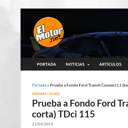
El Motor p
Información sobre novedades y 
PORTADA
NOTICIAS
ARTÍCULOS
Portada
»
Prueba a Fondo Ford Transit Connect L1 (bat
PRUEBAS COCHES
Prueba a Fondo Ford Tra
corta) TDci 115
21/04/2015