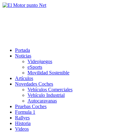
Saltar
al
El Motor punto Net
contenido
Información sobre novedades y pruebas de Automóviles
Portada
Noticias
Videojuegos
eSports
Movilidad Sostenible
Artículos
Novedades Coches
Vehículos Comerciales
Vehículo Industrial
Autocaravanas
Pruebas Coches
Formula 1
Rallyes
Historia
Videos