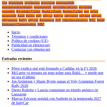
Uno
formulauno
love4racing
motorsport
motorsportlife
motorsportphotography
motorsportsf1
movilidad eléctrica
movilidad
sostenible
Novedades Coches
Prueba a Fondo
Pruebas Coches
race
racing
racingislife
Raids
Rallies
rally
rallycar
Rallyes
rallyesport
rallyfans
rallying
rallypassion
Rallys
rallywrc
Resistencia
SUV
vehiculos electricos
WEC
World
Endurance Championship.
WRC
Inicio
Términos y condiciones
Política de cookies (UE)
Publicidad en elmotor.net
Contactar con elmotor.net
Entradas recientes
Pérez explica qué está frenando a Cadillac en la F1 2026
McLaren ya prepara un gran golpe para Bakú… y puede que
no sea el último
Jon Armstong y Shane Byrne ganan el Voly Grampian Forest
Rally 2026
Diego Ruiloba y Lancia conquistan un triunfo agónico en
Lanzarote
Marcus Ericsson seguirá con Andretti en la temporada 2027
de IndyCar