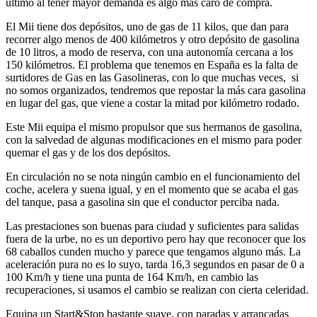
último al tener mayor demanda es algo más caro de compra.
El Mii tiene dos depósitos, uno de gas de 11 kilos, que dan para
recorrer algo menos de 400 kilómetros y otro depósito de gasolina
de 10 litros, a modo de reserva, con una autonomía cercana a los
150 kilómetros. El problema que tenemos en España es la falta de
surtidores de Gas en las Gasolineras, con lo que muchas veces,
si
no somos organizados, tendremos que repostar la más cara gasolina
en lugar del gas, que viene a costar la mitad por kilómetro rodado.
Este Mii equipa el mismo propulsor que sus hermanos de gasolina,
con la salvedad de algunas modificaciones en el mismo para poder
quemar el gas y de los dos depósitos.
En circulación no se nota ningún cambio en el funcionamiento del
coche, acelera y suena igual, y en el momento que se acaba el gas
del tanque, pasa a gasolina sin que el conductor perciba nada.
Las prestaciones son buenas para ciudad y suficientes para salidas
fuera de la urbe, no es un deportivo pero hay que reconocer que los
68 caballos cunden mucho y parece que tengamos alguno más. La
aceleración pura no es lo suyo, tarda 16,3 segundos en pasar de 0 a
100 Km/h y tiene una punta de 164 Km/h, en cambio las
recuperaciones, si usamos el cambio se realizan con cierta celeridad.
Equipa un Start&Stop bastante suave, con paradas y arrancadas