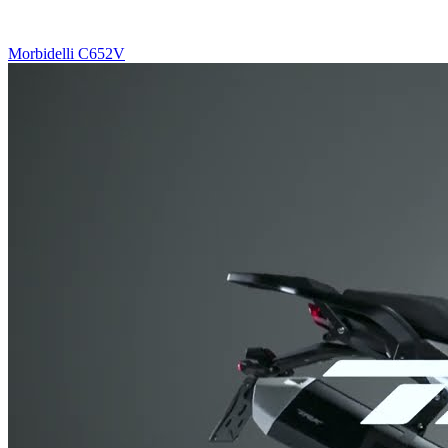
Morbidelli C652V