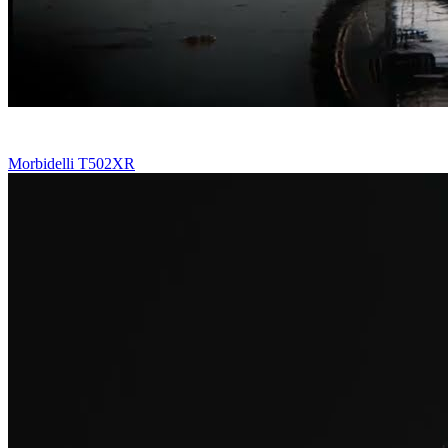
Morbidelli T502XR