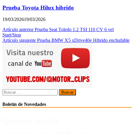
Prueba Toyota Hilux hibrido
19/03/2026
19/03/2026
Navegación
Artículo anterior
Prueba Seat Toledo 1.2 TSI 110 CV 6 vel
Start/Stop
de
Artículo siguiente
Prueba BMW X5 xDrive40e Hibrido enchufable
entradas
Buscar:
Boletín de Novedades
Quieres recibir