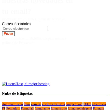
nuestras novedades en
tu email?
Inscríbete en nuestro Boletín de Noticias.
Correo electrónico
Suscriviendote al Boletin, aceptas nuestra
politica de Privacidad.
Nube de Etiquetas
Automobilismo
bmw
carreras
coches electricos
competición
Dakar
electriccar
F1
Formula 1
Formula1
formulaone
formula one
formulaonelegend
Formula