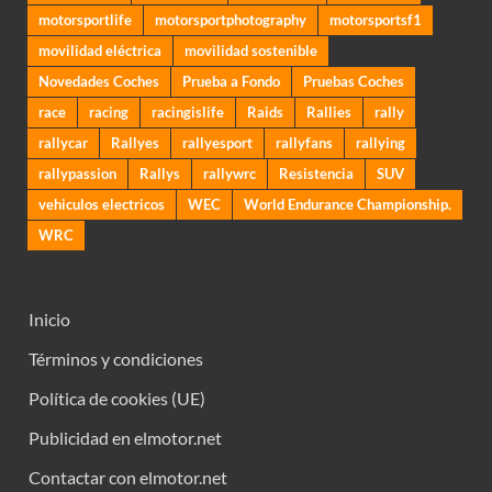
motorsportlife
motorsportphotography
motorsportsf1
movilidad eléctrica
movilidad sostenible
Novedades Coches
Prueba a Fondo
Pruebas Coches
race
racing
racingislife
Raids
Rallies
rally
rallycar
Rallyes
rallyesport
rallyfans
rallying
rallypassion
Rallys
rallywrc
Resistencia
SUV
vehiculos electricos
WEC
World Endurance Championship.
WRC
Inicio
Términos y condiciones
Política de cookies (UE)
Publicidad en elmotor.net
Contactar con elmotor.net