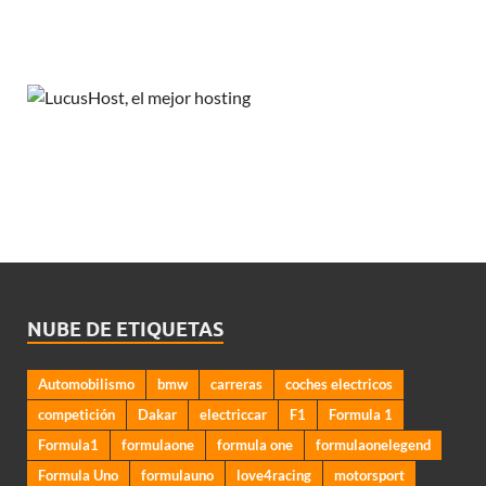
NUBE DE ETIQUETAS
Automobilismo
bmw
carreras
coches electricos
competición
Dakar
electriccar
F1
Formula 1
Formula1
formulaone
formula one
formulaonelegend
Formula Uno
formulauno
love4racing
motorsport