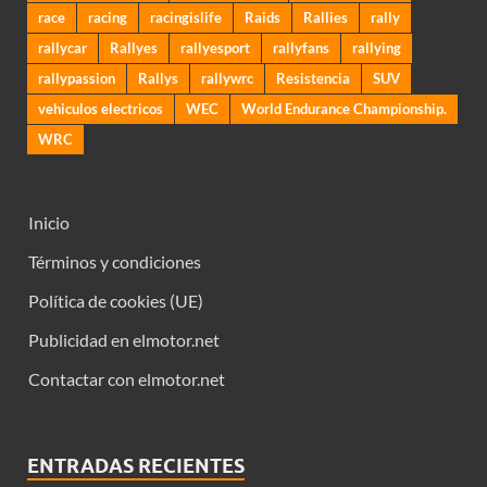
race
racing
racingislife
Raids
Rallies
rally
rallycar
Rallyes
rallyesport
rallyfans
rallying
rallypassion
Rallys
rallywrc
Resistencia
SUV
vehiculos electricos
WEC
World Endurance Championship.
WRC
Inicio
Términos y condiciones
Política de cookies (UE)
Publicidad en elmotor.net
Contactar con elmotor.net
ENTRADAS RECIENTES