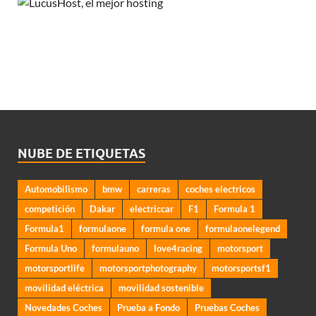
NUBE DE ETIQUETAS
Automobilismo
bmw
carreras
coches electricos
competición
Dakar
electriccar
F1
Formula 1
Formula1
formulaone
formula one
formulaonelegend
Formula Uno
formulauno
love4racing
motorsport
motorsportlife
motorsportphotography
motorsportsf1
movilidad eléctrica
movilidad sostenible
Novedades Coches
Prueba a Fondo
Pruebas Coches