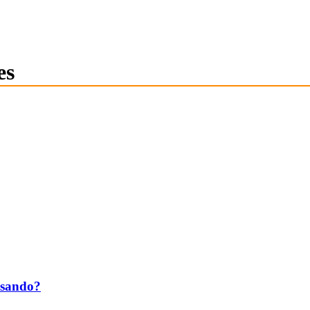
es
asando?