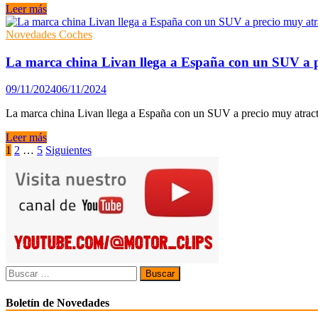
Ariel
Leer más
Nomad
2:
Novedades Coches
diseñado
para
La marca china Livan llega a España con un SUV a p
sacarte
sonrisas
09/11/2024
06/11/2024
y
con
La marca china Livan llega a España con un SUV a precio muy atrac
el
motor
La
Leer más
del
marca
Paginación
1
2
…
5
Siguientes
Focus
china
de
ST
Livan
llega
entradas
a
España
con
un
SUV
a
Buscar:
precio
muy
Boletín de Novedades
atractivo