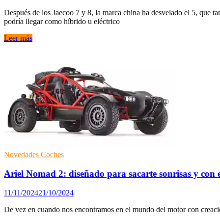
Después de los Jaecoo 7 y 8, la marca china ha desvelado el 5, que ta
podría llegar como híbrido u eléctrico
Detalles
Leer más
del
nuevo
Jaecoo
5
que
llegará
a
España
en
2025
Novedades Coches
Ariel Nomad 2: diseñado para sacarte sonrisas y con 
11/11/2024
21/10/2024
De vez en cuando nos encontramos en el mundo del motor con creacione