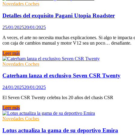
gasolina
Novedades Coches
seguirán
vendiéndose
Detalles del exquisito Pagani Utopia Roadster
después
de
25/01/2025
20/01/2025
2035:
nuevo
A veces, el arte no necesita muchas explicaciones. Si algo te impacta 
cambio
con caja de cambios manual y motor V12 sea un poco… desafiante.
de
rumbo
Detalles
Leer más
en
del
Europa
exquisito
Novedades Coches
Pagani
Utopia
Caterham lanza el exclusivo Seven CSR Twenty
Roadster
24/01/2025
20/01/2025
El Seven CSR Twenty celebra los 20 años del chasis CSR
Caterham
Leer más
lanza
el
Novedades Coches
exclusivo
Seven
Lotus actualiza la gama de su deportivo Emira
CSR