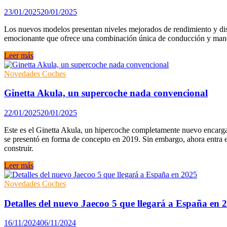
Twenty
23/01/2025
20/01/2025
Los nuevos modelos presentan niveles mejorados de rendimiento y dise
emocionante que ofrece una combinación única de conducción y mane
Lotus
Leer más
actualiza
la
Novedades Coches
gama
de
Ginetta Akula, un supercoche nada convencional
su
deportivo
22/01/2025
20/01/2025
Emira
Este es el Ginetta Akula, un hipercoche completamente nuevo encargado
se presentó en forma de concepto en 2019. Sin embargo, ahora entra e
construir.
Ginetta
Leer más
Akula,
un
Novedades Coches
supercoche
nada
Detalles del nuevo Jaecoo 5 que llegará a España en 
convencional
16/11/2024
06/11/2024