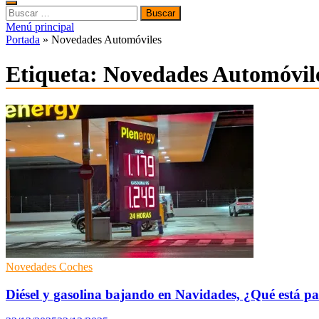
Buscar:
Menú principal
Portada
»
Novedades Automóviles
Etiqueta:
Novedades Automóvil
Novedades Coches
Diésel y gasolina bajando en Navidades, ¿Qué está p