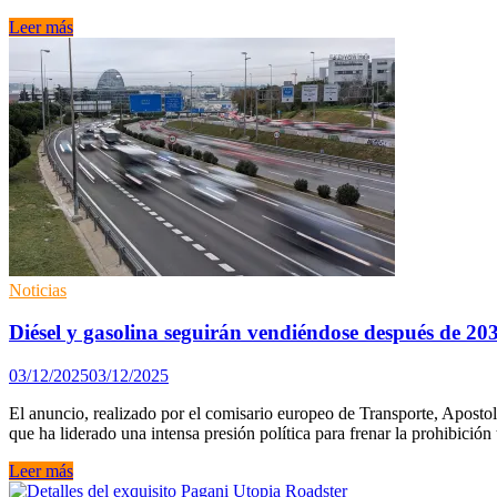
Los
Leer más
coches
sin
etiqueta
sí
que
podrán
circular
por
Madrid
en
2026
Noticias
Diésel y gasolina seguirán vendiéndose después de 
03/12/2025
03/12/2025
El anuncio, realizado por el comisario europeo de Transporte, Apostolo
que ha liderado una intensa presión política para frenar la prohibición t
Diésel
Leer más
y