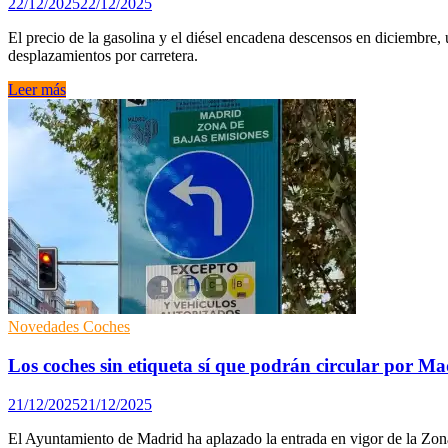
22/12/2025
22/12/2025
El precio de la gasolina y el diésel encadena descensos en diciembre
desplazamientos por carretera.
Diésel
Leer más
y
gasolina
bajando
en
Navidades,
¿Qué
está
pasando?
Novedades Coches
Los coches sin etiqueta sí que podrán circular por M
21/12/2025
21/12/2025
El Ayuntamiento de Madrid ha aplazado la entrada en vigor de la Zon