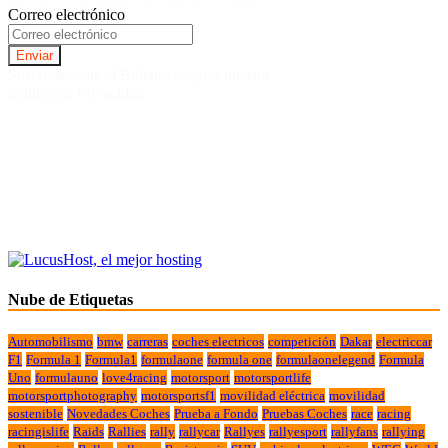
Correo electrónico
Suscriviendote al Boletin, aceptas nuestra
politica de Privacidad.
Nube de Etiquetas
Automobilismo
bmw
carreras
coches electricos
competición
Dakar
electriccar
F1
Formula 1
Formula1
formulaone
formula one
formulaonelegend
Formula
Uno
formulauno
love4racing
motorsport
motorsportlife
motorsportphotography
motorsportsf1
movilidad eléctrica
movilidad
sostenible
Novedades Coches
Prueba a Fondo
Pruebas Coches
race
racing
racingislife
Raids
Rallies
rally
rallycar
Rallyes
rallyesport
rallyfans
rallying