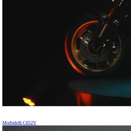
Morbidelli C652V