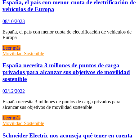
España
España, el país con menor cuota de electrificación de
y
vehículos de Europa
Portugal
con
08/10/2023
el
objetivo
España, el país con menor cuota de electrificación de vehículos de
de
Europa
instalar
5.000
España,
Leer más
cargadores
el
Movilidad Sostenible
ultrarrápidos
país
antes
con
España necesita 3 millones de puntos de carga
de
menor
privados para alcanzar sus objetivos de movilidad
2030
cuota
sostenible
de
electrificación
02/12/2022
de
vehículos
España necesita 3 millones de puntos de carga privados para
de
alcanzar sus objetivos de movilidad sostenible
Europa
España
Leer más
necesita
Movilidad Sostenible
3
millones
Schneider Electric nos aconseja qué tener en cuenta