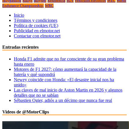
rallypassion
Rallys
rallywrc
Resistencia
SUV
vehiculos electricos
WEC
World
Endurance Championship.
WRC
Inicio
Términos y condiciones
Política de cookies (UE)
Publicidad en elmotor.net
Contactar con elmotor.net
Entradas recientes
Honda F1 admite que no fue consciente de su gran problema
hasta enero
Motores de F1 2027: cómo aumentará la capacidad de la
batería y qué supondrá
Newey coincide con Honda: «El desastre inicial nos ha
unido»
Las claves de mal inicio de Aston Martin en 2026 y algunos
detalles que no se sabían
Sébastien Ogier, adiós a un décimo que nunca fue real
Videos de @MotorClips