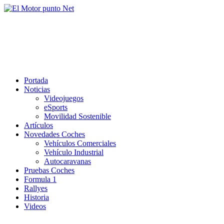
Saltar
al
El Motor punto Net
contenido
Información sobre novedades y pruebas de Automóviles
Portada
Noticias
Videojuegos
eSports
Movilidad Sostenible
Artículos
Novedades Coches
Vehículos Comerciales
Vehículo Industrial
Autocaravanas
Pruebas Coches
Formula 1
Rallyes
Historia
Videos