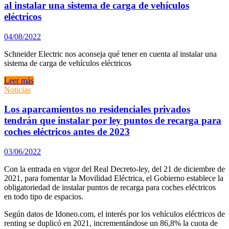
de
al instalar una sistema de carga de vehículos
puntos
eléctricos
de
carga
04/08/2022
privados
para
Schneider Electric nos aconseja qué tener en cuenta al instalar una
alcanzar
sistema de carga de vehículos eléctricos
sus
objetivos
Schneider
Leer más
de
Electric
Noticias
movilidad
nos
sostenible
aconseja
Los aparcamientos no residenciales privados
qué
tendrán que instalar por ley puntos de recarga para
tener
coches eléctricos antes de 2023
en
cuenta
03/06/2022
al
instalar
Con la entrada en vigor del Real Decreto-ley, del 21 de diciembre de
una
2021, para fomentar la Movilidad Eléctrica, el Gobierno establece la
sistema
obligatoriedad de instalar puntos de recarga para coches eléctricos
de
en todo tipo de espacios.
carga
de
Según datos de Idoneo.com, el interés por los vehículos eléctricos de
vehículos
renting se duplicó en 2021, incrementándose un 86,8% la cuota de
eléctricos