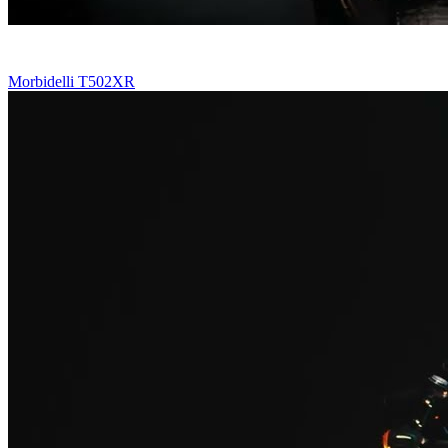
Morbidelli T502XR