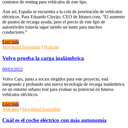
contratos de renting para vehículos de este tipo.
Aun así, España se encuentra a la cola de penetración de vehículos
eléctricos. Para Eduardo Clavijo, CEO de Idoneo.com, “El aumento
de puntos de recarga ayuda, pero el precio de este tipo de
automóviles todavía sigue siendo un lastre para muchos
conductores.”
Los
Leer más
aparcamientos
Movilidad Sostenible
/
Noticias
no
residenciales
Volvo prueba la carga inalámbrica
privados
tendrán
09/03/2022
que
instalar
Volvo Cars, junto a socios elegidos para este proyecto, está
por
integrando y probando una nueva tecnología de recarga inalámbrica
ley
en un entorno urbano real para evaluar su potencial en futuros
puntos
vehículos eléctricos.
de
recarga
Volvo
Leer más
para
prueba
Artículos
/
Movilidad Sostenible
coches
la
eléctricos
carga
Cuál es el coche eléctrico con más autonomía
antes
inalámbrica