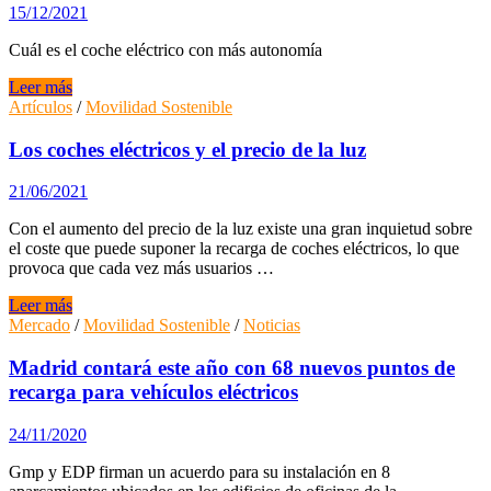
de
15/12/2021
2023
Cuál es el coche eléctrico con más autonomía
Cuál
Leer más
es
Artículos
/
Movilidad Sostenible
el
coche
Los coches eléctricos y el precio de la luz
eléctrico
con
21/06/2021
más
autonomía
Con el aumento del precio de la luz existe una gran inquietud sobre
el coste que puede suponer la recarga de coches eléctricos, lo que
provoca que cada vez más usuarios …
Los
Leer más
coches
Mercado
/
Movilidad Sostenible
/
Noticias
eléctricos
y
Madrid contará este año con 68 nuevos puntos de
el
recarga para vehículos eléctricos
precio
de
24/11/2020
la
luz
Gmp y EDP firman un acuerdo para su instalación en 8