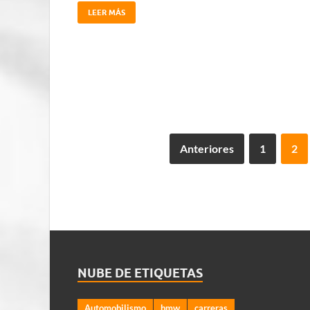
LEER MÁS
Anteriores
1
2
NUBE DE ETIQUETAS
Automobilismo
bmw
carreras