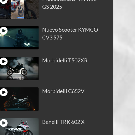
GS 2025
Nuevo Scooter KYMCO
CV3 575
Morbidelli T502XR
Morbidelli C652V
Benelli TRK 602 X