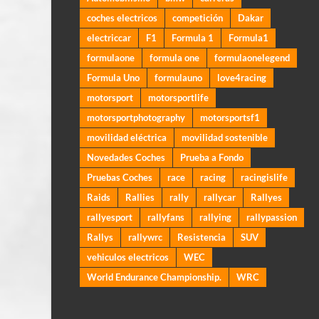
coches electricos
competición
Dakar
electriccar
F1
Formula 1
Formula1
formulaone
formula one
formulaonelegend
Formula Uno
formulauno
love4racing
motorsport
motorsportlife
motorsportphotography
motorsportsf1
movilidad eléctrica
movilidad sostenible
Novedades Coches
Prueba a Fondo
Pruebas Coches
race
racing
racingislife
Raids
Rallies
rally
rallycar
Rallyes
rallyesport
rallyfans
rallying
rallypassion
Rallys
rallywrc
Resistencia
SUV
vehiculos electricos
WEC
World Endurance Championship.
WRC