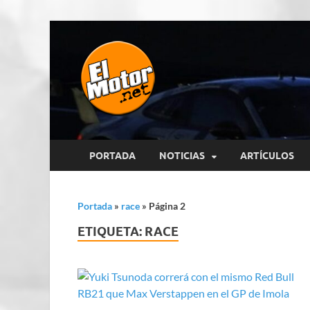
El Motor p
Información sobre novedades y 
PORTADA
NOTICIAS
ARTÍCULOS
Portada
»
race
»
Página 2
ETIQUETA:
RACE