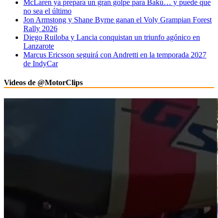
McLaren ya prepara un gran golpe para Bakú… y puede que
no sea el último
Jon Armstong y Shane Byrne ganan el Voly Grampian Forest
Rally 2026
Diego Ruiloba y Lancia conquistan un triunfo agónico en
Lanzarote
Marcus Ericsson seguirá con Andretti en la temporada 2027
de IndyCar
Videos de @MotorClips