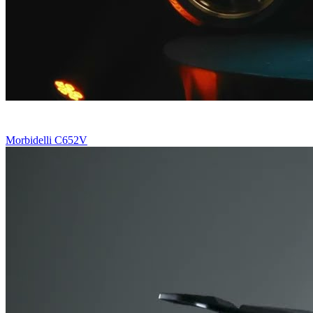
Morbidelli C652V