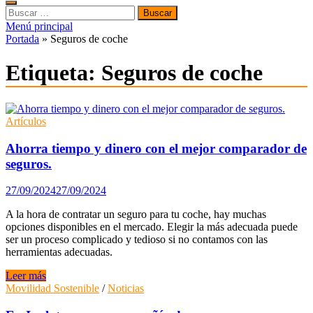
Buscar:
Menú principal
Portada
»
Seguros de coche
Etiqueta:
Seguros de coche
Artículos
Ahorra tiempo y dinero con el mejor comparador de
seguros.
27/09/2024
27/09/2024
A la hora de contratar un seguro para tu coche, hay muchas
opciones disponibles en el mercado. Elegir la más adecuada puede
ser un proceso complicado y tedioso si no contamos con las
herramientas adecuadas.
Ahorra
Leer más
tiempo
Movilidad Sostenible
/
Noticias
y
dinero