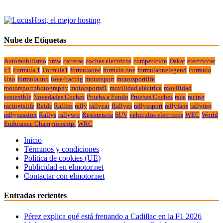
Nube de Etiquetas
Automobilismo
bmw
carreras
coches electricos
competición
Dakar
electriccar
F1
Formula 1
Formula1
formulaone
formula one
formulaonelegend
Formula
Uno
formulauno
love4racing
motorsport
motorsportlife
motorsportphotography
motorsportsf1
movilidad eléctrica
movilidad
sostenible
Novedades Coches
Prueba a Fondo
Pruebas Coches
race
racing
racingislife
Raids
Rallies
rally
rallycar
Rallyes
rallyesport
rallyfans
rallying
rallypassion
Rallys
rallywrc
Resistencia
SUV
vehiculos electricos
WEC
World
Endurance Championship.
WRC
Inicio
Términos y condiciones
Política de cookies (UE)
Publicidad en elmotor.net
Contactar con elmotor.net
Entradas recientes
Pérez explica qué está frenando a Cadillac en la F1 2026