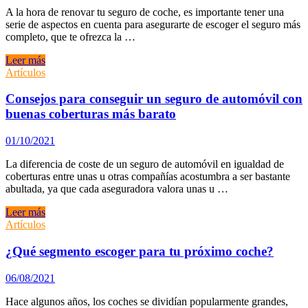
todo
A la hora de renovar tu seguro de coche, es importante tener una
riego
serie de aspectos en cuenta para asegurarte de escoger el seguro más
gratuito
completo, que te ofrezca la …
Tips
Leer más
para
Artículos
contratar
el
Consejos para conseguir un seguro de automóvil con
mejor
buenas coberturas más barato
seguro
para
01/10/2021
tu
coche.
La diferencia de coste de un seguro de automóvil en igualdad de
coberturas entre unas u otras compañías acostumbra a ser bastante
abultada, ya que cada aseguradora valora unas u …
Consejos
Leer más
para
Artículos
conseguir
un
¿Qué segmento escoger para tu próximo coche?
seguro
de
06/08/2021
automóvil
con
Hace algunos años, los coches se dividían popularmente grandes,