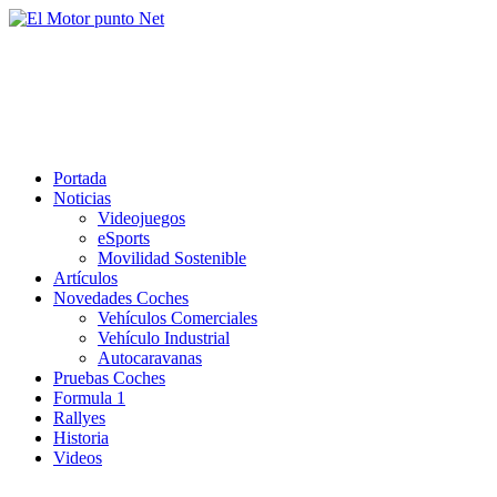
Saltar
al
El Motor punto Net
contenido
Información sobre novedades y pruebas de Automóviles
Portada
Noticias
Videojuegos
eSports
Movilidad Sostenible
Artículos
Novedades Coches
Vehículos Comerciales
Vehículo Industrial
Autocaravanas
Pruebas Coches
Formula 1
Rallyes
Historia
Videos