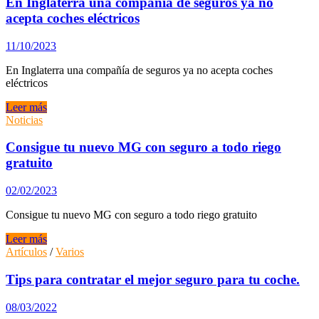
En Inglaterra una compañía de seguros ya no
con
acepta coches eléctricos
el
mejor
11/10/2023
comparador
de
En Inglaterra una compañía de seguros ya no acepta coches
seguros.
eléctricos
En
Leer más
Inglaterra
Noticias
una
compañía
Consigue tu nuevo MG con seguro a todo riego
de
gratuito
seguros
ya
02/02/2023
no
acepta
Consigue tu nuevo MG con seguro a todo riego gratuito
coches
eléctricos
Consigue
Leer más
tu
Artículos
/
Varios
nuevo
MG
Tips para contratar el mejor seguro para tu coche.
con
seguro
08/03/2022
a