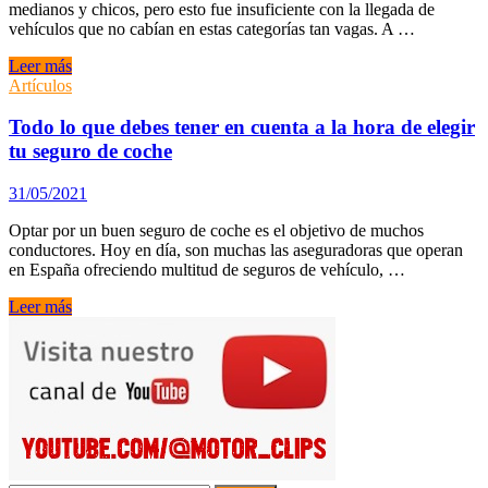
buenas
medianos y chicos, pero esto fue insuficiente con la llegada de
coberturas
vehículos que no cabían en estas categorías tan vagas. A …
más
barato
¿Qué
Leer más
segmento
Artículos
escoger
para
Todo lo que debes tener en cuenta a la hora de elegir
tu
tu seguro de coche
próximo
coche?
31/05/2021
Optar por un buen seguro de coche es el objetivo de muchos
conductores. Hoy en día, son muchas las aseguradoras que operan
en España ofreciendo multitud de seguros de vehículo, …
Todo
Leer más
lo
que
debes
tener
en
cuenta
a
la
hora