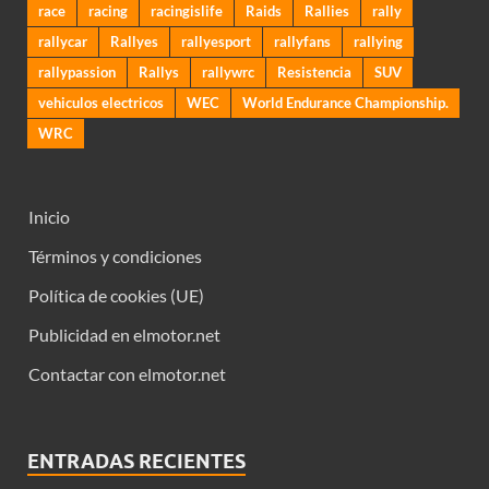
race
racing
racingislife
Raids
Rallies
rally
rallycar
Rallyes
rallyesport
rallyfans
rallying
rallypassion
Rallys
rallywrc
Resistencia
SUV
vehiculos electricos
WEC
World Endurance Championship.
WRC
Inicio
Términos y condiciones
Política de cookies (UE)
Publicidad en elmotor.net
Contactar con elmotor.net
ENTRADAS RECIENTES