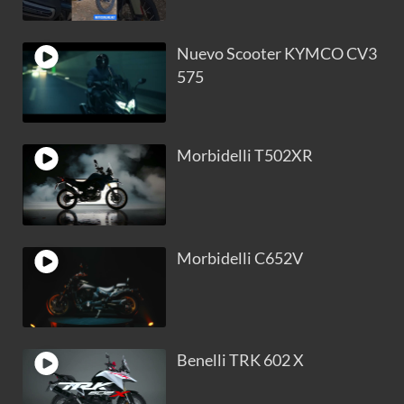
Nuevo Scooter KYMCO CV3
575
Morbidelli T502XR
Morbidelli C652V
Benelli TRK 602 X