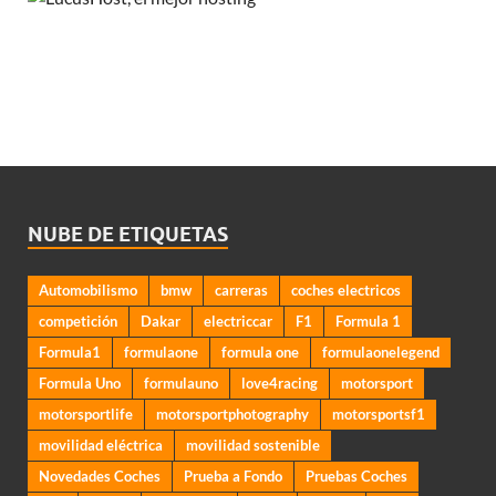
NUBE DE ETIQUETAS
Automobilismo
bmw
carreras
coches electricos
competición
Dakar
electriccar
F1
Formula 1
Formula1
formulaone
formula one
formulaonelegend
Formula Uno
formulauno
love4racing
motorsport
motorsportlife
motorsportphotography
motorsportsf1
movilidad eléctrica
movilidad sostenible
Novedades Coches
Prueba a Fondo
Pruebas Coches