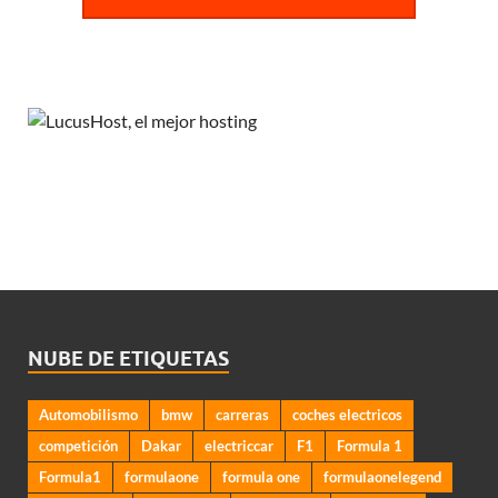
NUBE DE ETIQUETAS
Automobilismo
bmw
carreras
coches electricos
competición
Dakar
electriccar
F1
Formula 1
Formula1
formulaone
formula one
formulaonelegend