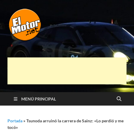
El Motor punto
Información sobre novedades y pruebas de
Automóviles
Net
MENÚ PRINCIPAL
Portada
»
Tsunoda arruinó la carrera de Sainz: «Lo perdió y me
tocó»