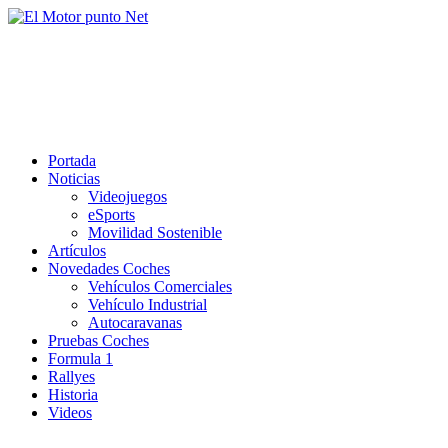
Saltar
al
El Motor punto Net
contenido
Información sobre novedades y pruebas de Automóviles
Portada
Noticias
Videojuegos
eSports
Movilidad Sostenible
Artículos
Novedades Coches
Vehículos Comerciales
Vehículo Industrial
Autocaravanas
Pruebas Coches
Formula 1
Rallyes
Historia
Videos