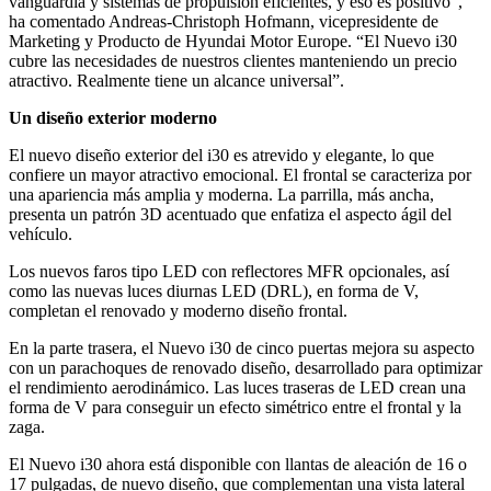
vanguardia y sistemas de propulsión eficientes, y eso es positivo”,
ha comentado Andreas-Christoph Hofmann, vicepresidente de
Marketing y Producto de Hyundai Motor Europe. “El Nuevo i30
cubre las necesidades de nuestros clientes manteniendo un precio
atractivo. Realmente tiene un alcance universal”.
Un diseño exterior moderno
El nuevo diseño exterior del i30 es atrevido y elegante, lo que
confiere un mayor atractivo emocional. El frontal se caracteriza por
una apariencia más amplia y moderna. La parrilla, más ancha,
presenta un patrón 3D acentuado que enfatiza el aspecto ágil del
vehículo.
Los nuevos faros tipo LED con reflectores MFR opcionales, así
como las nuevas luces diurnas LED (DRL), en forma de V,
completan el renovado y moderno diseño frontal.
En la parte trasera, el Nuevo i30 de cinco puertas mejora su aspecto
con un parachoques de renovado diseño, desarrollado para optimizar
el rendimiento aerodinámico. Las luces traseras de LED crean una
forma de V para conseguir un efecto simétrico entre el frontal y la
zaga.
El Nuevo i30 ahora está disponible con llantas de aleación de 16 o
17 pulgadas, de nuevo diseño, que complementan una vista lateral