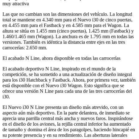
muy atractiva
Las que no cambian son las dimensiones del vehículo. La longitud
total se mantiene en 4.340 mm para el Nuevo i30 de cinco puertas,
en 4.455 mm para el Fastback y en 4.585 mm para el Wagon. La
altura se sitúa en 1.455 mm (cinco puertas), 1.425 mm (Fastback) y
1.460/1.465 mm (Wagon). La anchura es de 1.795 mm en todas las
versiones. También es idéntica la distancia entre ejes en las tres
carrocerías: 2.650 mm.
El acabado N Line, ahora disponible en todas las carrocerías
El acabado deportivo N Line, inspirado en el mundo de la
competición, se ha sometido a una actualización de diseño integral
para los i30 Hatchback y Fastback. Ahora, por primera vez, también
está disponible con el Nuevo i30 Wagon. Esto significa que se
ofrece una versión N Line para cada una de las tres carrocerías del
i30.
El Nuevo i30 N Line presenta un diseño más atrevido, con un
aspecto aún más deportivo. En la parte delantera, de inmediato se
aprecia una parrilla central más ancha y nuevos faros. Inspirándose
en el diseño de los aviones, la rejilla central inferior ha aumentado
de tamaño y domina el área de los paragolpes, haciendo hincapié en
su potente presencia y en su rendimiento. Las aberturas laterales