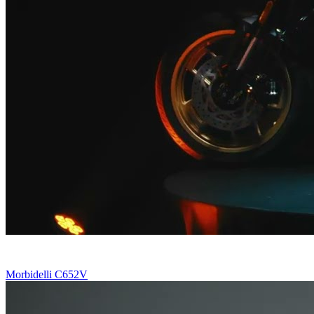
Morbidelli C652V