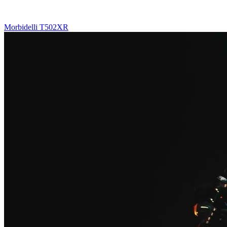
Morbidelli T502XR