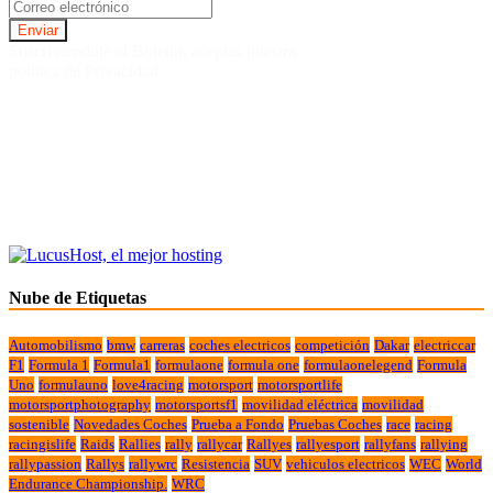
Suscriviendote al Boletin, aceptas nuestra
politica de Privacidad.
Nube de Etiquetas
Automobilismo
bmw
carreras
coches electricos
competición
Dakar
electriccar
F1
Formula 1
Formula1
formulaone
formula one
formulaonelegend
Formula
Uno
formulauno
love4racing
motorsport
motorsportlife
motorsportphotography
motorsportsf1
movilidad eléctrica
movilidad
sostenible
Novedades Coches
Prueba a Fondo
Pruebas Coches
race
racing
racingislife
Raids
Rallies
rally
rallycar
Rallyes
rallyesport
rallyfans
rallying
rallypassion
Rallys
rallywrc
Resistencia
SUV
vehiculos electricos
WEC
World
Endurance Championship.
WRC