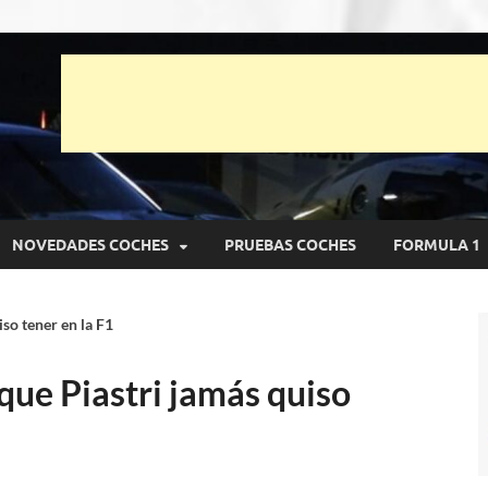
unto Net
pruebas de Automóviles
NOVEDADES COCHES
PRUEBAS COCHES
FORMULA 1
so tener en la F1
que Piastri jamás quiso