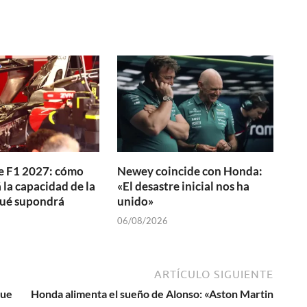
e F1 2027: cómo
Newey coincide con Honda:
la capacidad de la
«El desastre inicial nos ha
qué supondrá
unido»
06/08/2026
ARTÍCULO SIGUIENTE
que
Honda alimenta el sueño de Alonso: «Aston Martin