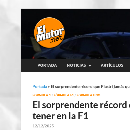
El Motor p
Información sobre novedades y 
PORTADA
NOTICIAS
ARTÍCULOS
Portada
»
El sorprendente récord que Piastri jamás qui
FORMULA 1
/
FÓRMULA F1
/
FORMULA UNO
El sorprendente récord 
tener en la F1
12/12/2025