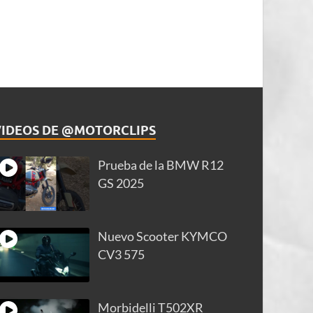
VIDEOS DE @MOTORCLIPS
Prueba de la BMW R12
GS 2025
Nuevo Scooter KYMCO
CV3 575
Morbidelli T502XR