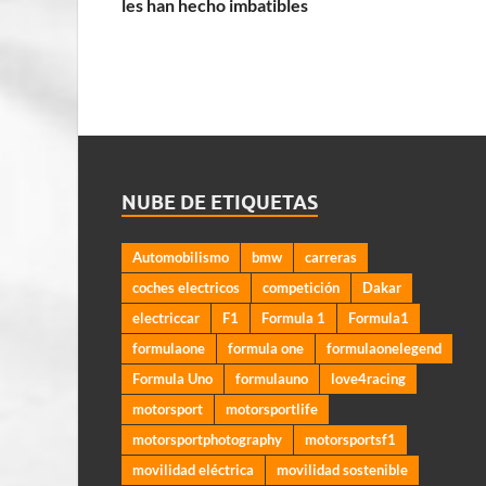
les han hecho imbatibles
NUBE DE ETIQUETAS
Automobilismo
bmw
carreras
coches electricos
competición
Dakar
electriccar
F1
Formula 1
Formula1
formulaone
formula one
formulaonelegend
Formula Uno
formulauno
love4racing
motorsport
motorsportlife
motorsportphotography
motorsportsf1
movilidad eléctrica
movilidad sostenible