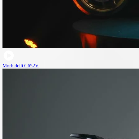
Morbidelli C652V