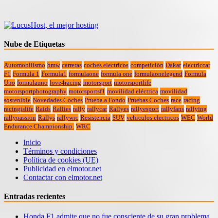
Nube de Etiquetas
Automobilismo
bmw
carreras
coches electricos
competición
Dakar
electriccar
F1
Formula 1
Formula1
formulaone
formula one
formulaonelegend
Formula
Uno
formulauno
love4racing
motorsport
motorsportlife
motorsportphotography
motorsportsf1
movilidad eléctrica
movilidad
sostenible
Novedades Coches
Prueba a Fondo
Pruebas Coches
race
racing
racingislife
Raids
Rallies
rally
rallycar
Rallyes
rallyesport
rallyfans
rallying
rallypassion
Rallys
rallywrc
Resistencia
SUV
vehiculos electricos
WEC
World
Endurance Championship.
WRC
Inicio
Términos y condiciones
Política de cookies (UE)
Publicidad en elmotor.net
Contactar con elmotor.net
Entradas recientes
Honda F1 admite que no fue consciente de su gran problema