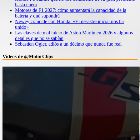
hasta enero
Motores de F1 2027: cómo aumentará la capacidad de la
batería y qué supondrá
Newey coincide con Honda: «El desastre inicial nos ha
unido»
Las claves de mal inicio de Aston Martin en 2026 y algunos
detalles que no se sabían
Sébastien Ogier, adiós a un décimo que nunca fue real
Videos de @MotorClips