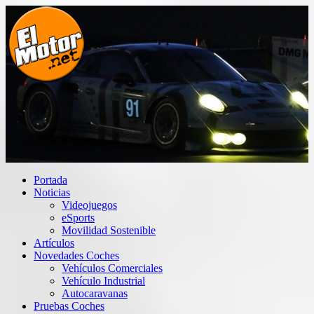
Saltar
al
contenido
El Motor punto Net
Información sobre novedades y pruebas de Automóviles
Portada
Noticias
Videojuegos
eSports
Movilidad Sostenible
Artículos
Novedades Coches
Vehículos Comerciales
Vehículo Industrial
Autocaravanas
Pruebas Coches