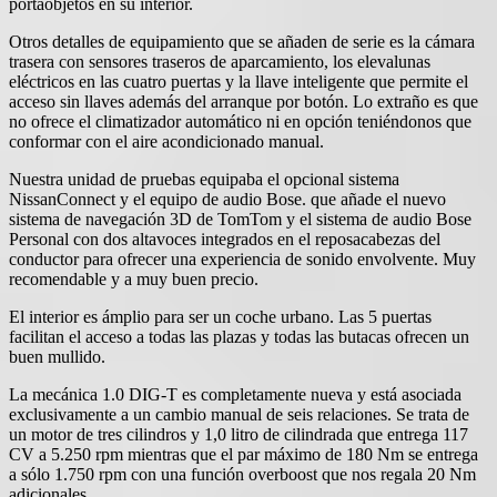
portaobjetos en su interior.
Otros detalles de equipamiento que se añaden de serie es la cámara
trasera con sensores traseros de aparcamiento, los elevalunas
eléctricos en las cuatro puertas y la llave inteligente que permite el
acceso sin llaves además del arranque por botón. Lo extraño es que
no ofrece el climatizador automático ni en opción teniéndonos que
conformar con el aire acondicionado manual.
Nuestra unidad de pruebas equipaba el opcional sistema
NissanConnect y el equipo de audio Bose. que añade el nuevo
sistema de navegación 3D de TomTom y el sistema de audio Bose
Personal con dos altavoces integrados en el reposacabezas del
conductor para ofrecer una experiencia de sonido envolvente. Muy
recomendable y a muy buen precio.
El interior es ámplio para ser un coche urbano. Las 5 puertas
facilitan el acceso a todas las plazas y todas las butacas ofrecen un
buen mullido.
La mecánica 1.0 DIG-T es completamente nueva y está asociada
exclusivamente a un cambio manual de seis relaciones. Se trata de
un motor de tres cilindros y 1,0 litro de cilindrada que entrega 117
CV a 5.250 rpm mientras que el par máximo de 180 Nm se entrega
a sólo 1.750 rpm con una función overboost que nos regala 20 Nm
adicionales.