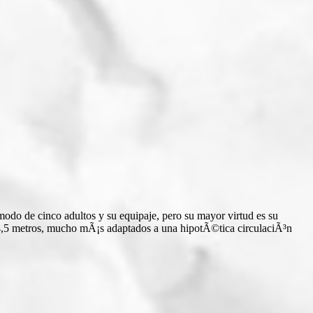
odo de cinco adultos y su equipaje, pero su mayor virtud es su
s 4,5 metros, mucho mÃ¡s adaptados a una hipotÃ©tica circulaciÃ³n