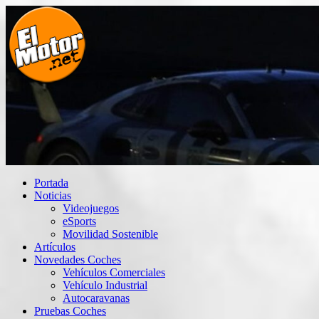
Saltar
al
contenido
El Motor punto Net
Información sobre novedades y pruebas de Automóviles
Portada
Noticias
Videojuegos
eSports
Movilidad Sostenible
Artículos
Novedades Coches
Vehículos Comerciales
Vehículo Industrial
Autocaravanas
Pruebas Coches