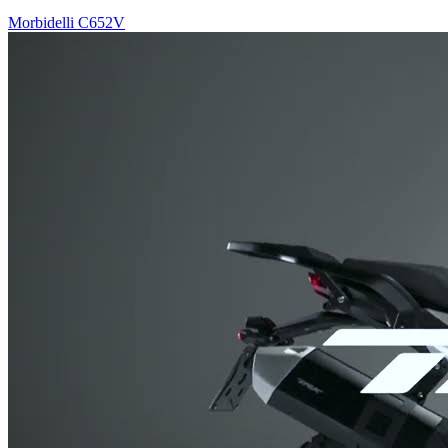
Morbidelli C652V