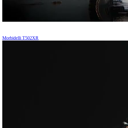
Morbidelli T502XR