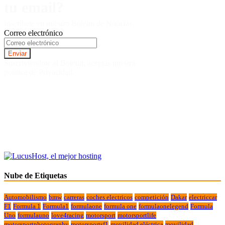
tu email?
Inscríbete en nuestro Boletín de Noticias.
Correo electrónico
Suscriviendote al Boletin, aceptas nuestra
politica de Privacidad.
Nube de Etiquetas
Automobilismo
bmw
carreras
coches electricos
competición
Dakar
electriccar
F1
Formula 1
Formula1
formulaone
formula one
formulaonelegend
Formula
Uno
formulauno
love4racing
motorsport
motorsportlife
motorsportphotography
motorsportsf1
movilidad eléctrica
movilidad