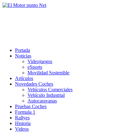
Saltar
al
El Motor punto Net
contenido
Información sobre novedades y pruebas de Automóviles
Portada
Noticias
Videojuegos
eSports
Movilidad Sostenible
Artículos
Novedades Coches
Vehículos Comerciales
Vehículo Industrial
Autocaravanas
Pruebas Coches
Formula 1
Rallyes
Historia
Videos