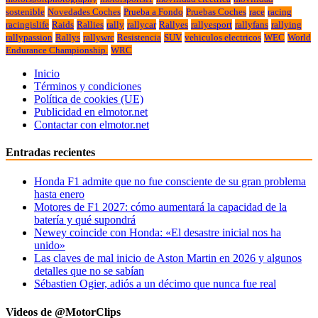
sostenible
Novedades Coches
Prueba a Fondo
Pruebas Coches
race
racing
racingislife
Raids
Rallies
rally
rallycar
Rallyes
rallyesport
rallyfans
rallying
rallypassion
Rallys
rallywrc
Resistencia
SUV
vehiculos electricos
WEC
World
Endurance Championship.
WRC
Inicio
Términos y condiciones
Política de cookies (UE)
Publicidad en elmotor.net
Contactar con elmotor.net
Entradas recientes
Honda F1 admite que no fue consciente de su gran problema
hasta enero
Motores de F1 2027: cómo aumentará la capacidad de la
batería y qué supondrá
Newey coincide con Honda: «El desastre inicial nos ha
unido»
Las claves de mal inicio de Aston Martin en 2026 y algunos
detalles que no se sabían
Sébastien Ogier, adiós a un décimo que nunca fue real
Videos de @MotorClips