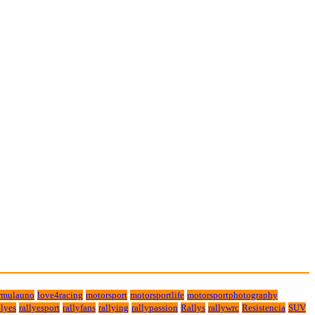
rmulauno
love4racing
motorsport
motorsportlife
motorsportphotography
lyes
rallyesport
rallyfans
rallying
rallypassion
Rallys
rallywrc
Resistencia
SUV