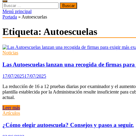
Buscar:
Menú principal
Portada
»
Autoescuelas
Etiqueta:
Autoescuelas
Noticias
Las Autoescuelas lanzan una recogida de firmas para
17/07/2025
17/07/2025
La reducción de 16 a 12 pruebas diarias por examinador y el aumento
plantilla establecida por la Administración resulte insuficiente para c
actual.
Las
Leer más
Autoescuelas
Artículos
lanzan
una
¿Cómo elegir autoescuela? Consejos y pasos a seguir.
recogida
de