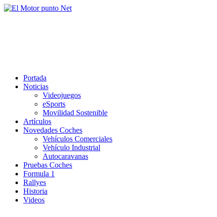
Saltar
al
El Motor punto Net
contenido
Información sobre novedades y pruebas de Automóviles
Portada
Noticias
Videojuegos
eSports
Movilidad Sostenible
Artículos
Novedades Coches
Vehículos Comerciales
Vehículo Industrial
Autocaravanas
Pruebas Coches
Formula 1
Rallyes
Historia
Videos