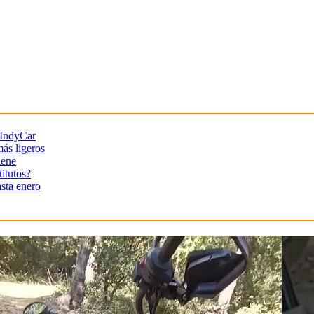
 IndyCar
más ligeros
iene
titutos?
sta enero