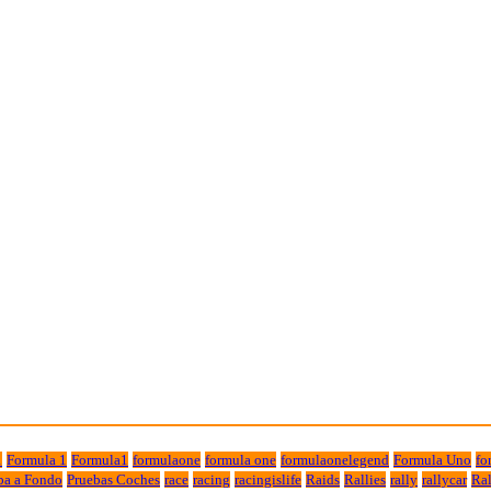
1
Formula 1
Formula1
formulaone
formula one
formulaonelegend
Formula Uno
fo
ba a Fondo
Pruebas Coches
race
racing
racingislife
Raids
Rallies
rally
rallycar
Ral