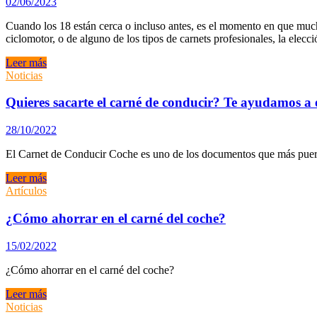
02/06/2023
firmas
para
Cuando los 18 están cerca o incluso antes, es el momento en que much
exigir
ciclomotor, o de alguno de los tipos de carnets profesionales, la elec
más
examinadores
¿Cómo
Leer más
elegir
Noticias
autoescuela?
Consejos
Quieres sacarte el carné de conducir? Te ayudamos a 
y
pasos
28/10/2022
a
seguir.
El Carnet de Conducir Coche es uno de los documentos que más puertas
Quieres
Leer más
sacarte
Artículos
el
carné
¿Cómo ahorrar en el carné del coche?
de
conducir?
15/02/2022
Te
ayudamos
¿Cómo ahorrar en el carné del coche?
a
elegir
¿Cómo
Leer más
la
ahorrar
Noticias