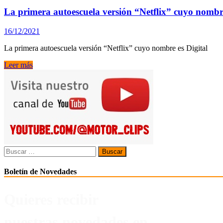
autoescuela
en
adecuada
el
La primera autoescuela versión “Netflix” cuyo nombre
carné
del
16/12/2021
coche?
La primera autoescuela versión “Netflix” cuyo nombre es Digital
La
Leer más
primera
autoescuela
versión
“Netflix”
cuyo
nombre
es
Digital
Buscar:
Boletín de Novedades
Quieres recibir
nuestras novedades en