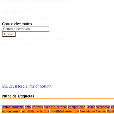
tu email?
Inscríbete en nuestro Boletín de Noticias.
Correo electrónico
Suscriviendote al Boletin, aceptas nuestra
politica de Privacidad.
Nube de Etiquetas
Automobilismo
bmw
carreras
coches electricos
competición
Dakar
electriccar
F
motorsportsf1
movilidad eléctrica
movilidad sostenible
Novedades Coches
Prue