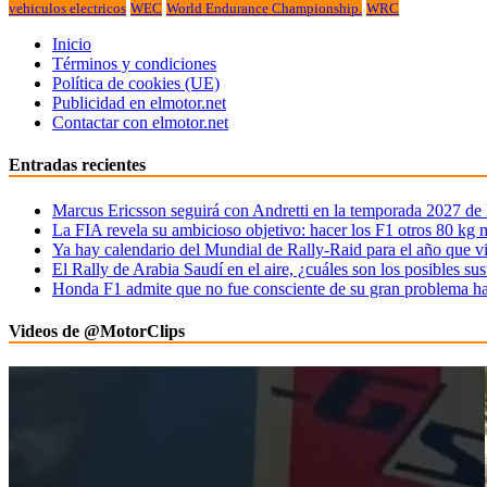
vehiculos electricos
WEC
World Endurance Championship.
WRC
Inicio
Términos y condiciones
Política de cookies (UE)
Publicidad en elmotor.net
Contactar con elmotor.net
Entradas recientes
Marcus Ericsson seguirá con Andretti en la temporada 2027 de
La FIA revela su ambicioso objetivo: hacer los F1 otros 80 kg 
Ya hay calendario del Mundial de Rally-Raid para el año que v
El Rally de Arabia Saudí en el aire, ¿cuáles son los posibles sus
Honda F1 admite que no fue consciente de su gran problema ha
Videos de @MotorClips