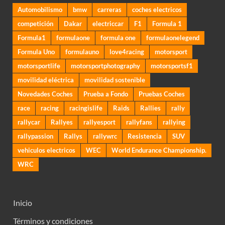
Automobilismo
bmw
carreras
coches electricos
competición
Dakar
electriccar
F1
Formula 1
Formula1
formulaone
formula one
formulaonelegend
Formula Uno
formulauno
love4racing
motorsport
motorsportlife
motorsportphotography
motorsportsf1
movilidad eléctrica
movilidad sostenible
Novedades Coches
Prueba a Fondo
Pruebas Coches
race
racing
racingislife
Raids
Rallies
rally
rallycar
Rallyes
rallyesport
rallyfans
rallying
rallypassion
Rallys
rallywrc
Resistencia
SUV
vehiculos electricos
WEC
World Endurance Championship.
WRC
Inicio
Términos y condiciones