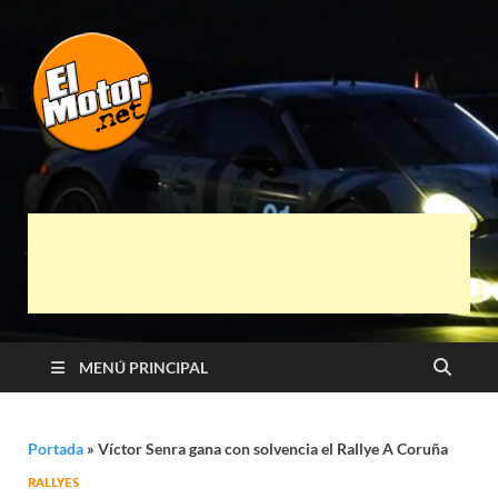
El Motor punto
Información sobre novedades y pruebas de
Automóviles
Net
MENÚ PRINCIPAL
Portada
»
Víctor Senra gana con solvencia el Rallye A Coruña
RALLYES