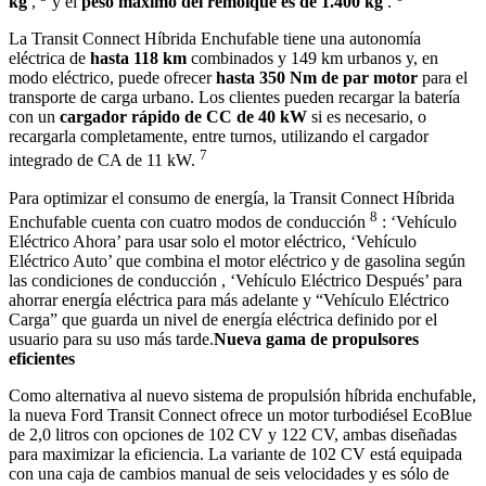
kg
,
y el
peso máximo del remolque es de 1.400 kg
.
La Transit Connect Híbrida Enchufable tiene una autonomía
eléctrica de
hasta 118 km
combinados y 149 km urbanos y, en
modo eléctrico, puede ofrecer
hasta 350 Nm de par motor
para el
transporte de carga urbano. Los clientes pueden recargar la batería
con un
cargador rápido de CC de 40 kW
si es necesario, o
recargarla completamente, entre turnos, utilizando el cargador
7
integrado de CA de 11 kW.
Para optimizar el consumo de energía, la Transit Connect Híbrida
8
Enchufable cuenta con cuatro modos de conducción
: ‘Vehículo
Eléctrico Ahora’ para usar solo el motor eléctrico, ‘Vehículo
Eléctrico Auto’ que combina el motor eléctrico y de gasolina según
las condiciones de conducción , ‘Vehículo Eléctrico Después’ para
ahorrar energía eléctrica para más adelante y “Vehículo Eléctrico
Carga” que guarda un nivel de energía eléctrica definido por el
usuario para su uso más tarde.
Nueva gama de propulsores
eficientes
Como alternativa al nuevo sistema de propulsión híbrida enchufable,
la nueva Ford Transit Connect ofrece un motor turbodiésel EcoBlue
de 2,0 litros con opciones de 102 CV y ​​122 CV, ambas diseñadas
para maximizar la eficiencia. La variante de 102 CV está equipada
con una caja de cambios manual de seis velocidades y es sólo de