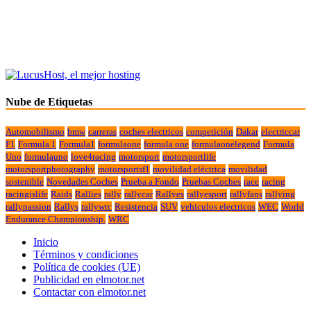
Nube de Etiquetas
Automobilismo
bmw
carreras
coches electricos
competición
Dakar
electriccar
F1
Formula 1
Formula1
formulaone
formula one
formulaonelegend
Formula
Uno
formulauno
love4racing
motorsport
motorsportlife
motorsportphotography
motorsportsf1
movilidad eléctrica
movilidad
sostenible
Novedades Coches
Prueba a Fondo
Pruebas Coches
race
racing
racingislife
Raids
Rallies
rally
rallycar
Rallyes
rallyesport
rallyfans
rallying
rallypassion
Rallys
rallywrc
Resistencia
SUV
vehiculos electricos
WEC
World
Endurance Championship.
WRC
Inicio
Términos y condiciones
Política de cookies (UE)
Publicidad en elmotor.net
Contactar con elmotor.net