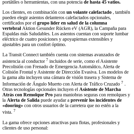
portátiles o herramientas, con una potencia
de hasta 45 vatios.
Los clientes, en combinación con
un volante calefactado
, también
pueden elegir asientos delanteros calefactados opcionales,
certificados por el
grupo líder en salud de la columna
vertebral
Aktion Gesunder Rücken eV (AGR), la Campaña para
Espaldas más Saludables. Los asientos cuentan con soporte lumbar
eléctrico de cuatro posiciones y apoyapiernas extensibles y
ajustables para un confort óptimo.
La Transit Connect también cuenta con sistemas avanzados de
7
asistencia al conductor
incluidos de serie, como el Asistente
Precolisión con Frenado de Emergencia Automático, Alerta de
Colisión Frontal y Asistente de Dirección Evasiva. Los modelos de
la gama alta incluyen una cámara de visión trasera y Sistema de
7
Información de Ángulo Muerto con Alerta de Tráfico Cruzado
.
Otras tecnologías opcionales incluyen el
Asistente de Marcha
Atrás con Remolque Pro
para maniobras seguras con remolques y
la
Alerta de Salida
puede ayudar a
prevenir los incidentes de
«dooring»
con otros usuarios de la carretera que no estén a la
7
vista.
La gama ofrece opciones atractivas para flotas, profesionales y
clientes de uso personal: