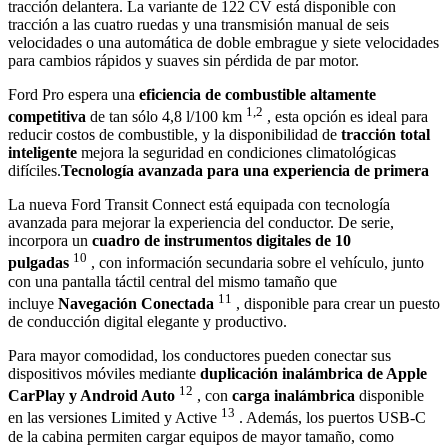
tracción delantera. La variante de 122 CV está disponible con
tracción a las cuatro ruedas y una transmisión manual de seis
velocidades o una automática de doble embrague y siete velocidades
para cambios rápidos y suaves sin pérdida de par motor.
Ford Pro espera una
eficiencia de combustible altamente
1,2
competitiva
de tan sólo 4,8 l/100 km
, esta opción es ideal para
reducir costos de combustible, y la disponibilidad de
tracción total
inteligente
mejora la seguridad en condiciones climatológicas
difíciles.
Tecnología avanzada para una experiencia de primera
La nueva Ford Transit Connect está equipada con tecnología
avanzada para mejorar la experiencia del conductor. De serie,
incorpora un
cuadro de instrumentos digitales de 10
10
pulgadas
, con información secundaria sobre el vehículo, junto
con una pantalla táctil central del mismo tamaño que
11
incluye
Navegación Conectada
, disponible para crear un puesto
de conducción digital elegante y productivo.
Para mayor comodidad, los conductores pueden conectar sus
dispositivos móviles mediante
duplicación inalámbrica de Apple
12
CarPlay y Android Auto
, con
carga inalámbrica
disponible
13
en las versiones Limited y Active
. Además, los puertos USB-C
de la cabina permiten cargar equipos de mayor tamaño, como