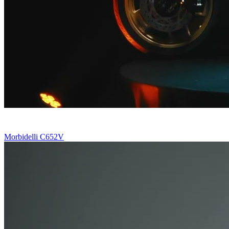
Morbidelli C652V