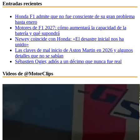
Entradas recientes
Honda F1 admite que no fue consciente de su gran problema
hasta enero
Motores de F1 2027: cómo aumentará la capacidad de la
batería y qué supondrá
Newey coincide con Honda: «El desastre inicial nos ha
unido»
Las claves de mal inicio de Aston Martin en 2026 y algunos
detalles que no se sabían
Sébastien Ogier, adiós a un décimo que nunca fue real
Videos de @MotorClips