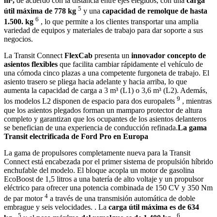
m³,
de acuerdo con la distancia entre ejes elegidos, con una
carga
5
útil máxima de 778 kg
y una
capacidad de remolque de hasta
6
1.500. kg
, lo que permite a los clientes transportar una amplia
variedad de equipos y materiales de trabajo para dar soporte a sus
negocios.
La Transit Connect
FlexCab
presenta un
innovador concepto de
asientos flexibles
que facilita cambiar rápidamente el vehículo de
una cómoda cinco plazas a una competente furgoneta de trabajo. El
asiento trasero se pliega hacia adelante y hacia arriba, lo que
aumenta la capacidad de carga a 3 m³ (L1) o 3,6 m³ (L2). Además,
9
los modelos L2 disponen de espacio para dos europalets
, mientras
que los asientos plegados forman un mamparo protector de altura
completo y garantizan que los ocupantes de los asientos delanteros
se benefician de una experiencia de conducción refinada.
La gama
Transit electrificada de Ford Pro en Europa
La gama de propulsores completamente nueva para la Transit
Connect está encabezada por el primer sistema de propulsión híbrido
enchufable del modelo. El bloque acopla un motor de gasolina
EcoBoost de 1,5 litros a una batería de alto voltaje y un propulsor
eléctrico para ofrecer una potencia combinada de 150 CV y ​​350 Nm
4
de par motor
a través de una transmisión automática de doble
embrague y seis velocidades. . La
carga útil máxima es de 634
5
6