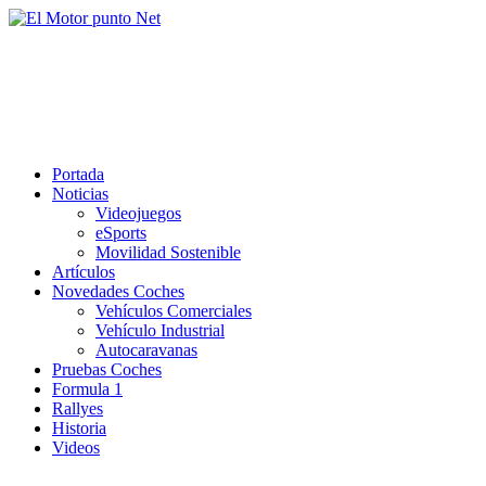
Saltar
al
El Motor punto Net
contenido
Información sobre novedades y pruebas de Automóviles
Portada
Noticias
Videojuegos
eSports
Movilidad Sostenible
Artículos
Novedades Coches
Vehículos Comerciales
Vehículo Industrial
Autocaravanas
Pruebas Coches
Formula 1
Rallyes
Historia
Videos