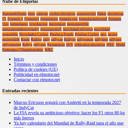
Nube de Etiquetas
Automobilismo
bmw
carreras
coches electricos
competición
Dakar
electriccar
F1
Formula 1
Formula1
formulaone
formula one
formulaonelegend
Formula
Uno
formulauno
love4racing
motorsport
motorsportlife
motorsportphotography
motorsportsf1
movilidad eléctrica
movilidad
sostenible
Novedades Coches
Prueba a Fondo
Pruebas Coches
race
racing
racingislife
Raids
Rallies
rally
rallycar
Rallyes
rallyesport
rallyfans
rallying
rallypassion
Rallys
rallywrc
Resistencia
SUV
vehiculos electricos
WEC
World
Endurance Championship.
WRC
Inicio
Términos y condiciones
Política de cookies (UE)
Publicidad en elmotor.net
Contactar con elmotor.net
Entradas recientes
Marcus Ericsson seguirá con Andretti en la temporada 2027
de IndyCar
La FIA revela su ambicioso objetivo: hacer los F1 otros 80 kg
más ligeros
Ya hay calendario del Mundial de Rally-Raid para el año que