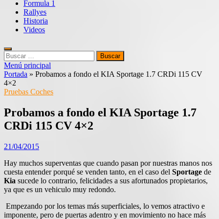
Formula 1
Rallyes
Historia
Videos
Buscar:
Menú principal
Portada
»
Probamos a fondo el KIA Sportage 1.7 CRDi 115 CV
4×2
Pruebas Coches
Probamos a fondo el KIA Sportage 1.7
CRDi 115 CV 4×2
21/04/2015
Hay muchos superventas que cuando pasan por nuestras manos nos
cuesta entender porqué se venden tanto, en el caso del
Sportage
de
Kia
sucede lo contrario, felicidades a sus afortunados propietarios,
ya que es un vehiculo muy redondo.
Empezando por los temas más superficiales, lo vemos atractivo e
imponente, pero de puertas adentro y en movimiento no hace más