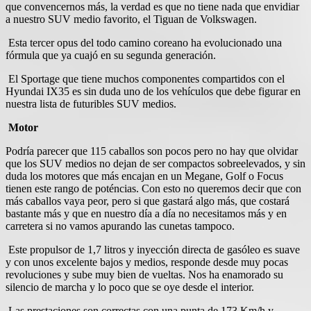
que convencernos más, la verdad es que no tiene nada que envidiar
a nuestro SUV medio favorito, el Tiguan de Volkswagen.
Esta tercer opus del todo camino coreano ha evolucionado una
fórmula que ya cuajó en su segunda generación.
El Sportage que tiene muchos componentes compartidos con el
Hyundai IX35 es sin duda uno de los vehículos que debe figurar en
nuestra lista de futuribles SUV medios.
Motor
Podría parecer que 115 caballos son pocos pero no hay que olvidar
que los SUV medios no dejan de ser compactos sobreelevados, y sin
duda los motores que más encajan en un Megane, Golf o Focus
tienen este rango de poténcias. Con esto no queremos decir que con
más caballos vaya peor, pero si que gastará algo más, que costará
bastante más y que en nuestro día a día no necesitamos más y en
carretera si no vamos apurando las cunetas tampoco.
Este propulsor de 1,7 litros y inyección directa de gasóleo es suave
y con unos excelente bajos y medios, responde desde muy pocas
revoluciones y sube muy bien de vueltas. Nos ha enamorado su
silencio de marcha y lo poco que se oye desde el interior.
Las prestaciones son correctas con una punta de 173 Km/h y