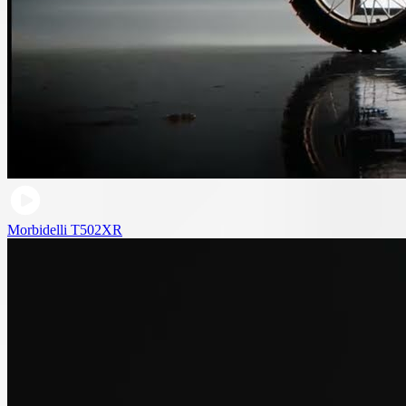
Morbidelli T502XR