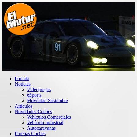
Saltar
al
contenido
El Motor punto Net
Información sobre novedades y pruebas de Automóviles
Portada
Noticias
Videojuegos
eSports
Movilidad Sostenible
Artículos
Novedades Coches
Vehículos Comerciales
Vehículo Industrial
Autocaravanas
Pruebas Coches