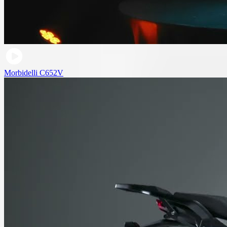
Morbidelli C652V