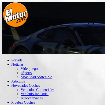
Saltar
al
contenido
El Motor punto Net
Información sobre novedades y pruebas de Automóviles
Portada
Noticias
Videojuegos
eSports
Movilidad Sostenible
Artículos
Novedades Coches
Vehículos Comerciales
Vehículo Industrial
Autocaravanas
Pruebas Coches