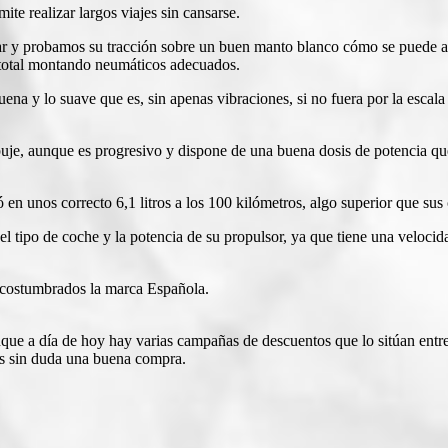
te realizar largos viajes sin cansarse.
r y probamos su tracción sobre un buen manto blanco cómo se puede ap
n total montando neumáticos adecuados.
ena y lo suave que es, sin apenas vibraciones, si no fuera por la escal
mpuje, aunque es progresivo y dispone de una buena dosis de potencia q
en unos correcto 6,1 litros a los 100 kilómetros, algo superior que sus
 el tipo de coche y la potencia de su propulsor, ya que tiene una vel
 acostumbrados la marca Española.
unque a día de hoy hay varias campañas de descuentos que lo sitúan ent
s sin duda una buena compra.