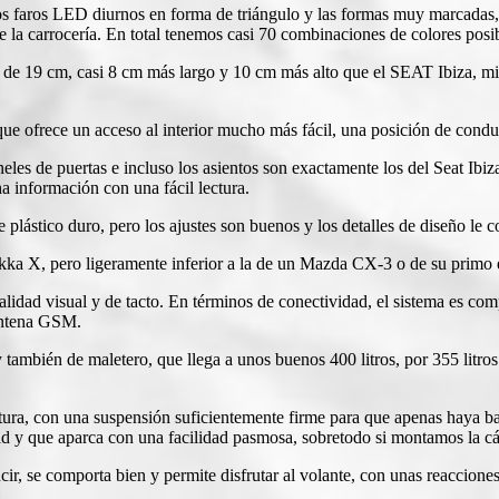
os faros LED diurnos en forma de triángulo y las formas muy marcadas,
de la carrocería. En total tenemos casi 70 combinaciones de colores posi
e de 19 cm, casi 8 cm más largo y 10 cm más alto que el SEAT Ibiza, mie
que ofrece un acceso al interior mucho más fácil, una posición de condu
paneles de puertas e incluso los asientos son exactamente los del Seat I
a información con una fácil lectura.
lástico duro, pero los ajustes son buenos y los detalles de diseño le 
okka X, pero ligeramente inferior a la de un Mazda CX-3 o de su primo
alidad visual y de tacto. En términos de conectividad, el sistema es c
 antena GSM.
también de maletero, que llega a unos buenos 400 litros, por 355 litros
altura, con una suspensión suficientemente firme para que apenas haya b
dad y que aparca con una facilidad pasmosa, sobretodo si montamos la cá
cir, se comporta bien y permite disfrutar al volante, con unas reaccione