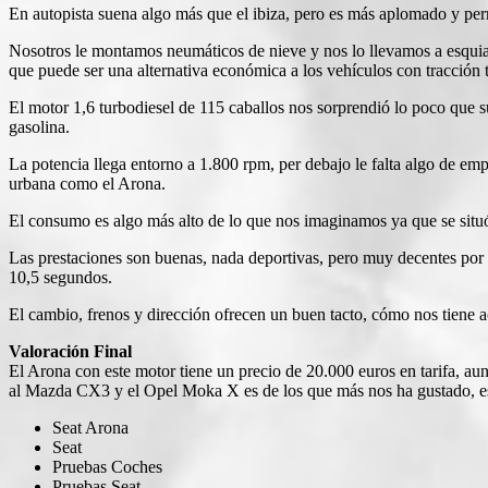
En autopista suena algo más que el ibiza, pero es más aplomado y permi
Nosotros le montamos neumáticos de nieve y nos lo llevamos a esquia
que puede ser una alternativa económica a los vehículos con tracció
El motor 1,6 turbodiesel de 115 caballos nos sorprendió lo poco que su
gasolina.
La potencia llega entorno a 1.800 rpm, per debajo le falta algo de e
urbana como el Arona.
El consumo es algo más alto de lo que nos imaginamos ya que se situó 
Las prestaciones son buenas, nada deportivas, pero muy decentes por
10,5 segundos.
El cambio, frenos y dirección ofrecen un buen tacto, cómo nos tiene
Valoración Final
El Arona con este motor tiene un precio de 20.000 euros en tarifa, a
al Mazda CX3 y el Opel Moka X es de los que más nos ha gustado, e
Seat Arona
Seat
Pruebas Coches
Pruebas Seat