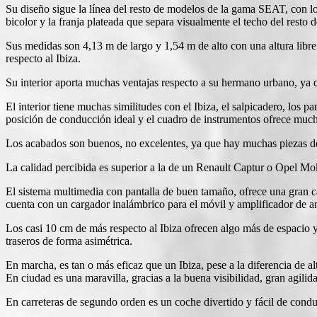
Su diseño sigue la línea del resto de modelos de la gama SEAT, con l
bicolor y la franja plateada que separa visualmente el techo del resto 
Sus medidas son 4,13 m de largo y 1,54 m de alto con una altura libr
respecto al Ibiza.
Su interior aporta muchas ventajas respecto a su hermano urbano, ya 
El interior tiene muchas similitudes con el Ibiza, el salpicadero, los 
posición de conducción ideal y el cuadro de instrumentos ofrece much
Los acabados son buenos, no excelentes, ya que hay muchas piezas de p
La calidad percibida es superior a la de un Renault Captur o Opel M
El sistema multimedia con pantalla de buen tamaño, ofrece una gran c
cuenta con un cargador inalámbrico para el móvil y amplificador de
Los casi 10 cm de más respecto al Ibiza ofrecen algo más de espacio y 
traseros de forma asimétrica.
En marcha, es tan o más eficaz que un Ibiza, pese a la diferencia de 
En ciudad es una maravilla, gracias a la buena visibilidad, gran agili
En carreteras de segundo orden es un coche divertido y fácil de condu